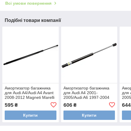
Всі умови повернення
Подібні товари компанії
Амортизатор багажника
Амортизатор багажника
Амор
для Audi A4/Audi A4 Avant
для Audi A4 2001-
для 
2008-2012 Magneti Marelli
2005/Audi A6 1997-2004
2005
GS0807
Lesjofors 8104234
595
606
644
₴
₴
Купити
Купити