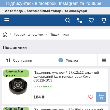
Підписуйтесь в facebook, Instagram та Youtube!
АвтоМода – автомобільні товари та аксесуари
Товари та послуги
Підшипники
Підшипники
Сортування
0
Фільтри
Новинка;Топ
Підшипник кульковий 37x12x12 закритий
продаж
однорядний (для генератора) Koyo
63012RSC3
В наявності
184
₴
Новинка;Топ
Підшипник кульковий 62x35x14 радіальний