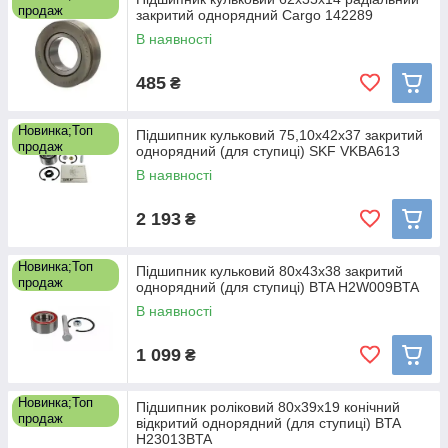
продаж
закритий однорядний Cargo 142289
В наявності
485
₴
Новинка;Топ
Підшипник кульковий 75,10x42x37 закритий
продаж
однорядний (для ступиці) SKF VKBA613
В наявності
2 193
₴
Новинка;Топ
Підшипник кульковий 80x43x38 закритий
продаж
однорядний (для ступиці) BTA H2W009BTA
В наявності
1 099
₴
Новинка;Топ
Підшипник роліковий 80x39x19 конічний
продаж
відкритий однорядний (для ступиці) BTA
H23013BTA