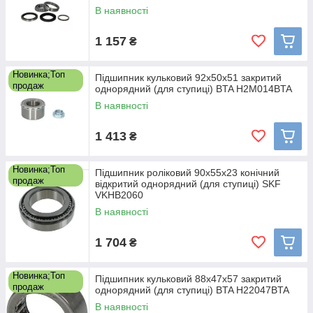
В наявності
1 157
₴
Новинка;Топ
Підшипник кульковий 92x50x51 закритий
продаж
однорядний (для ступиці) BTA H2M014BTA
В наявності
1 413
₴
Новинка;Топ
Підшипник роліковий 90x55x23 конічний
продаж
відкритий однорядний (для ступиці) SKF
VKHB2060
В наявності
1 704
₴
Новинка;Топ
Підшипник кульковий 88x47x57 закритий
продаж
однорядний (для ступиці) BTA H22047BTA
В наявності