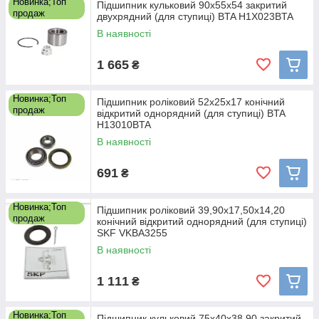
Новинка;Топ
Підшипник кульковий 90x55x54 закритий
продаж
двухрядний (для ступиці) BTA H1X023BTA
В наявності
1 665
₴
Новинка;Топ
Підшипник роліковий 52x25x17 конічний
продаж
відкритий однорядний (для ступиці) BTA
H13010BTA
В наявності
691
₴
Новинка;Топ
Підшипник роліковий 39,90x17,50x14,20
продаж
конічний відкритий однорядний (для ступиці)
SKF VKBA3255
В наявності
1 111
₴
Новинка;Топ
Підшипник кульковий 75x40x38,90 закритий