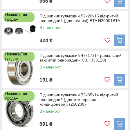
666
₴
Новинка;Топ
Підшипник кульковий 52x20x15 відкритий
продаж
однорядний (для ступиці) BTA H20001BTA
В наявності
324
₴
Новинка;Топ
Підшипник кульковий 47x17x14 радіальний
продаж
закритий однорядний С3, (333120)
В наявності
191
₴
Новинка;Топ
Підшипник кульковий 72x35x14 відкритий
продаж
однорядний (для комперсора
кондиціонера), (250230)
В наявності
691
₴