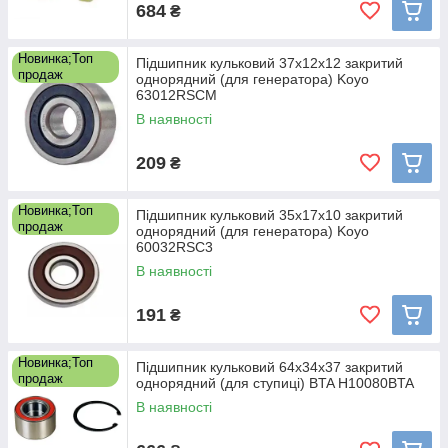
684
₴
Новинка;Топ
Підшипник кульковий 37x12x12 закритий
продаж
однорядний (для генератора) Koyo
63012RSCM
В наявності
209
₴
Новинка;Топ
Підшипник кульковий 35x17x10 закритий
продаж
однорядний (для генератора) Koyo
60032RSC3
В наявності
191
₴
Новинка;Топ
Підшипник кульковий 64x34x37 закритий
продаж
однорядний (для ступиці) BTA H10080BTA
В наявності