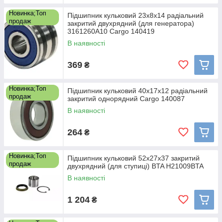
Новинка;Топ
Підшипник кульковий 23x8x14 радіальний
продаж
закритий двухрядний (для генератора)
3161260A10 Cargo 140419
В наявності
369
₴
Новинка;Топ
Підшипник кульковий 40x17x12 радіальний
продаж
закритий однорядний Cargo 140087
В наявності
264
₴
Новинка;Топ
Підшипник кульковий 52x27x37 закритий
продаж
двухрядний (для ступиці) BTA H21009BTA
В наявності
1 204
₴