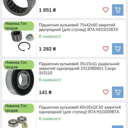
1 851
₴
Новинка;Топ
Підшипник кульковий 75x42x60 закритий
продаж
двухрядний (для ступиці) BTA H2C022BTA
В наявності
1 282
₴
Новинка;Топ
Підшипник кульковий 35x15x11 радіальний
продаж
закритий однорядний 23120B9801 Cargo
333110
В наявності
141
₴
Новинка;Топ
Підшипник кульковий 60x35x18,50 закритий
продаж
однорядний (для ступиці) BTA H1G009BTA
В наявності