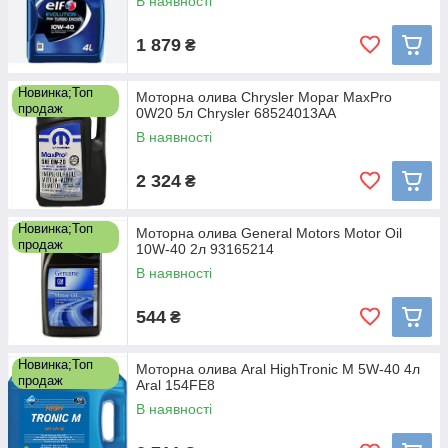
В наявності
1 879
₴
Новинка;Топ
Моторна олива Chrysler Mopar MaxPro
продаж
0W20 5л Chrysler 68524013AA
В наявності
2 324
₴
Новинка;Топ
Моторна олива General Motors Motor Oil
продаж
10W-40 2л 93165214
В наявності
544
₴
Новинка;Топ
Моторна олива Aral HighTronic M 5W-40 4л
продаж
Aral 154FE8
В наявності