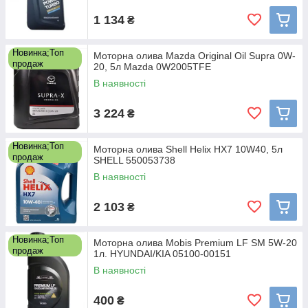
1 134
₴
Новинка;Топ
Моторна олива Mazda Original Oil Supra 0W-
продаж
20, 5л Mazda 0W2005TFE
В наявності
3 224
₴
Новинка;Топ
Моторна олива Shell Helix HX7 10W40, 5л
продаж
SHELL 550053738
В наявності
2 103
₴
Новинка;Топ
Моторна олива Mobis Premium LF SM 5W-20
продаж
1л. HYUNDAI/KIA 05100-00151
В наявності
400
₴