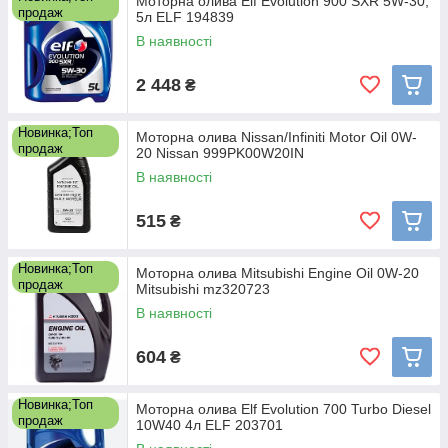
Моторна олива Elf Evolution 900 SXR 5W-30,
продаж
5л ELF 194839
В наявності
2 448
₴
Новинка;Топ
Моторна олива Nissan/Infiniti Motor Oil 0W-
продаж
20 Nissan 999PK00W20IN
В наявності
515
₴
Новинка;Топ
Моторна олива Mitsubishi Engine Oil 0W-20
продаж
Mitsubishi mz320723
В наявності
604
₴
Новинка;Топ
Моторна олива Elf Evolution 700 Turbo Diesel
продаж
10W40 4л ELF 203701