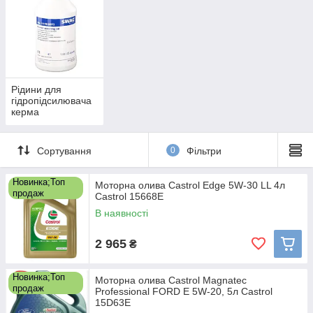
Рідини для
гідропідсилювача
керма
Сортування
0
Фільтри
Новинка;Топ
Моторна олива Castrol Edge 5W-30 LL 4л
продаж
Castrol 15668E
В наявності
2 965
₴
Новинка;Топ
Моторна олива Castrol Magnatec
продаж
Professional FORD E 5W-20, 5л Castrol
15D63E