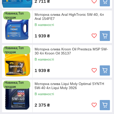
2 711
₴
Новинка;Топ
Моторна олива Aral HighTronic 5W-40, 4л
продаж
Aral 154FE7
В наявності
1 939
₴
Новинка;Топ
Моторна олива Kroon Oil Presteza MSP 5W-
продаж
30 4л Kroon Oil 35137
В наявності
1 939
₴
Новинка;Топ
Моторна олива Liqui Moly Optimal SYNTH
продаж
5W-40 4л Liqui Moly 3926
В наявності
2 375
₴