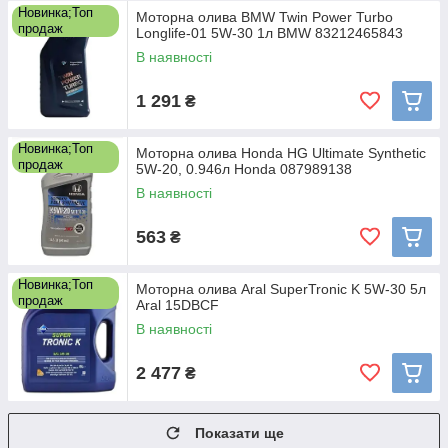
Новинка;Топ
Моторна олива BMW Twin Power Turbo
продаж
Longlife-01 5W-30 1л BMW 83212465843
В наявності
1 291
₴
Новинка;Топ
Моторна олива Honda HG Ultimate Synthetic
продаж
5W-20, 0.946л Honda 087989138
В наявності
563
₴
Новинка;Топ
Моторна олива Aral SuperTronic K 5W-30 5л
продаж
Aral 15DBCF
В наявності
2 477
₴
Показати ще