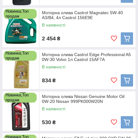
Новинка;Топ
Моторна олива Castrol Magnatec 5W-40
продаж
A3/B4, 4л Castrol 156E9E
В наявності
2 454
₴
Новинка;Топ
Моторна олива Castrol Edge Professional A5
продаж
0W-30 Volvo 1л Castrol 15AF7A
В наявності
834
₴
Новинка;Топ
Моторна олива Nissan Genuine Motor Oil
продаж
0W-20 Nissan 999PK000W20N
В наявності
530
₴
Новинка;Топ