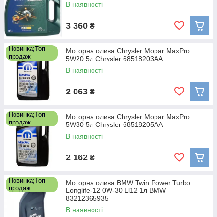
В наявності
3 360
₴
Новинка;Топ
Моторна олива Chrysler Mopar MaxPro
продаж
5W20 5л Chrysler 68518203AA
В наявності
2 063
₴
Новинка;Топ
Моторна олива Chrysler Mopar MaxPro
продаж
5W30 5л Chrysler 68518205AA
В наявності
2 162
₴
Новинка;Топ
Моторна олива BMW Twin Power Turbo
продаж
Longlife-12 0W-30 Ll12 1л BMW
83212365935
В наявності