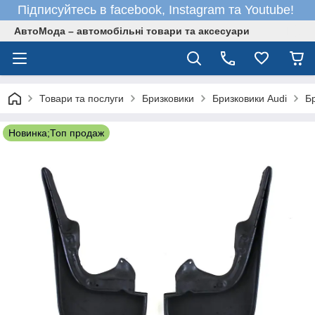
Підписуйтесь в facebook, Instagram та Youtube!
АвтоМода – автомобільні товари та аксесуари
Товари та послуги
Бризковики
Бризковики Audi
Бр
Новинка;Топ продаж