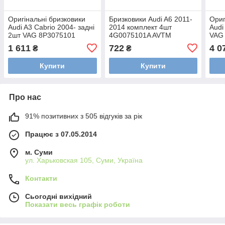
Оригінальні бризковики
Бризковики Audi A6 2011-
Ориг
Audi A3 Cabrio 2004- задні
2014 комплект 4шт
Audi
2шт VAG 8P3075101
4G0075101A AVTM
VAG
MF.AUA62011
1 611
722
4 0
₴
₴
Купити
Купити
Про нас
91% позитивних з 505 відгуків за рік
Працює з 07.05.2014
м. Суми
ул. Харьковская 105, Суми, Україна
Контакти
Сьогодні вихідний
Показати весь графік роботи