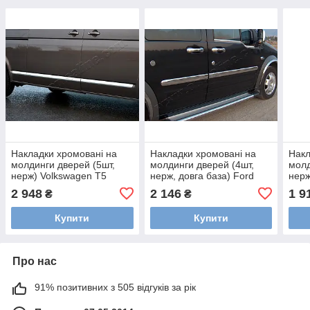
Накладки хромовані на
Накладки хромовані на
Накл
молдинги дверей (5шт,
молдинги дверей (4шт,
молд
нерж) Volkswagen T5
нерж, довга база) Ford
нерж
(коротка база) 2003-,
Torneo Connect 2002-,
Mega
2 948
2 146
1 9
₴
₴
OmsaLine 7522131
OmsaLine 2620132
Oms
Купити
Купити
Про нас
91% позитивних з 505 відгуків за рік