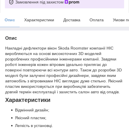
Замовлення під захистом
Опис
Характеристики
Доставка
Оплата
Умови п
Опис
Накладні дефлектори вікон Skoda Roomster компанії HIC
виробляються на основі високоточних 3D моделей
розроблених професійними інженерами компанії. Завдяки
роботі інженерів кожен вітровик ідеально прилягає до
поверхні повторюючи всі контури авто. Також до розробки 3D
моделі були залучені професійні дизайнери, завдяки яким
автомобіль з вітровиками HIC виглядає дуже стильно. Якісний
пластик використовується при виробництві забезпечить
довгий термін експлуатації і захистить салон авто від опадів.
Характеристики
Відмінний дизайн;
Якісний пластик;
Легкість в установці.