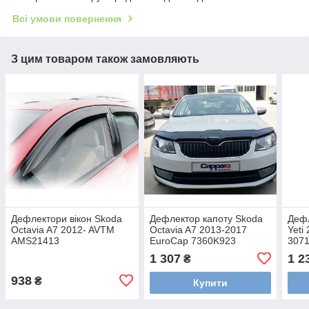
Всі умови повернення
З цим товаром також замовляють
Дефлектори вікон Skoda
Дефлектор капоту Skoda
Дефл
Octavia A7 2012- AVTM
Octavia A7 2013-2017
Yeti
AMS21413
EuroCap 7360K923
307
1 307
1 2
₴
938
₴
Купити