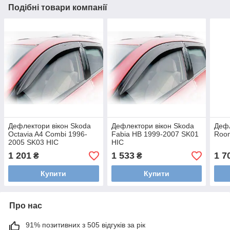
Подібні товари компанії
Дефлектори вікон Skoda
Дефлектори вікон Skoda
Дефл
Octavia A4 Combi 1996-
Fabia HB 1999-2007 SK01
Room
2005 SK03 HIC
HIC
1 201
1 533
1 7
₴
₴
Купити
Купити
Про нас
91% позитивних з 505 відгуків за рік