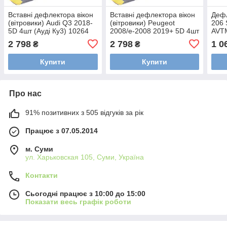
Вставні дефлектора вікон
Вставні дефлектора вікон
Дефл
(вітровики) Audi Q3 2018-
(вітровики) Peugeot
206 
5D 4шт (Ауді Ку3) 10264
2008/e-2008 2019+ 5D 4шт
AVT
(Пежо 2008) 26163
2 798
2 798
1 0
₴
₴
Купити
Купити
Про нас
91% позитивних з 505 відгуків за рік
Працює з 07.05.2014
м. Суми
ул. Харьковская 105, Суми, Україна
Контакти
Сьогодні працює з 10:00 до 15:00
Показати весь графік роботи