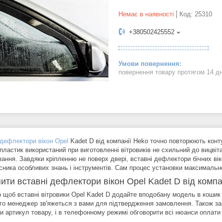
Немає в наявності
Код:
25310
+380502425552
повернення товару протягом 14 д
дефлектори вікон Opel
Kadet D від компанії Heko точно повторюють конту
 пластик використаний при виготовленні вітровиків не схильний до вицві
вання. Завдяки кріпленню не поверх двері, вставні дефлектори бічних ві
сника особливих знань і інструментів. Сам процес установки максимально
пити вставні дефлектори вікон Opel Kadet D від компа
о щоб вставні вітровики Opel Kadet D додайте вподобану модель в кошик і
ого менеджер зв'яжеться з вами для підтвердження замовлення. Також
и артикул товару, і в телефонному режимі обговорити всі нюанси оплати 