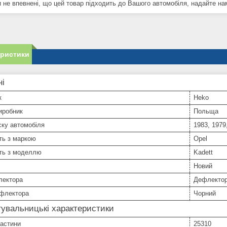
 не впевнені, що цей товар підходить до Вашого автомобіля, надайте нам 
еристики
ні
к
Heko
иробник
Польща
ску автомобіля
1983, 1979
ть з маркою
Opel
сть з моделлю
Kadett
Новий
лектора
Дефлектор
ефлектора
Чорний
увальницькі характеристики
частини
25310