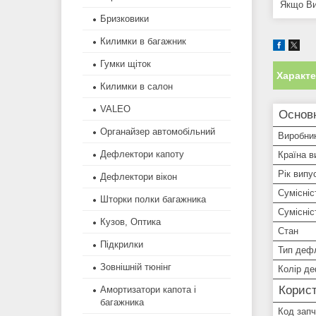
Якщо Ви
Бризковики
Килимки в багажник
Гумки щіток
Характ
Килимки в салон
VALEO
Основ
Органайзер автомобільний
Виробни
Дефлектори капоту
Країна в
Рік випу
Дефлектори вікон
Сумісніс
Шторки полки багажника
Сумісні
Кузов, Оптика
Стан
Підкрилки
Тип деф
Зовнішній тюнінг
Колір д
Корист
Амортизатори капота і
багажника
Код зап