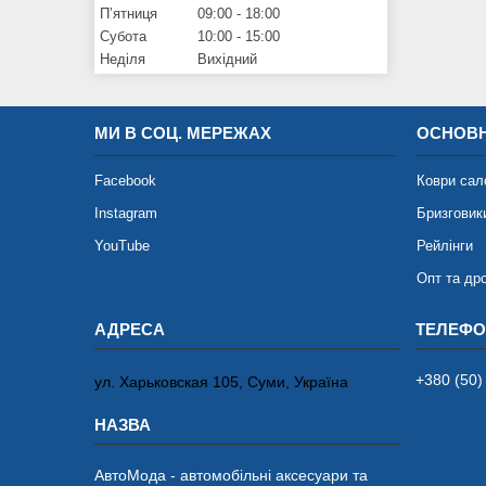
Пʼятниця
09:00
18:00
Субота
10:00
15:00
Неділя
Вихідний
МИ В СОЦ. МЕРЕЖАХ
ОСНОВН
Facebook
Коври сал
Instagram
Бризговик
YouTube
Рейлінги
Опт та др
+380 (50)
ул. Харьковская 105, Суми, Україна
АвтоМода - автомобільні аксесуари та