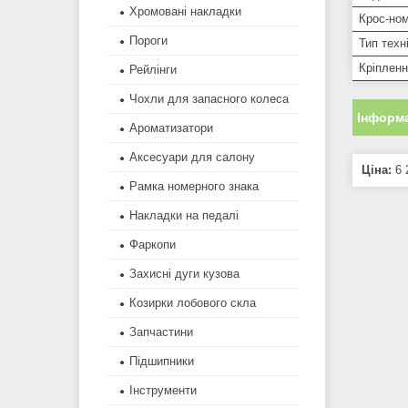
Хромовані накладки
Крос-ном
Пороги
Тип техн
Кріплен
Рейлінги
Чохли для запасного колеса
Інформа
Ароматизатори
Аксесуари для салону
Ціна:
6 
Рамка номерного знака
Накладки на педалі
Фаркопи
Захисні дуги кузова
Козирки лобового скла
Запчастини
Підшипники
Інструменти