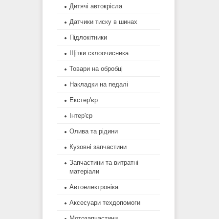
Дитячі автокрісла
Датчики тиску в шинах
Підлокітники
Щітки склоочисника
Товари на обробці
Накладки на педалі
Екстер'єр
Інтер'єр
Олива та рідини
Кузовні запчастини
Запчастини та витратні
матеріали
Автоелектроніка
Аксесуари техдопомоги
Мотозапчастини