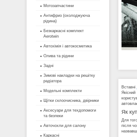
Мотозапчастини
Антифриз (охолоджуюча
рідина)
Безкаркасні комплект
Aerotwin
Автохімія і автокосметика
Олива та рідини
Задні
Зимові накладки на решітку
радіатора
Вставні
Модельні комплекти
Якісний
користу
Щітки склоочисника, двірники
автовла
Аксесуари для техдопомоги
Як ку
та безпеки
Для тог
Авточохли для салону
після ч
назвавш
Каркасні