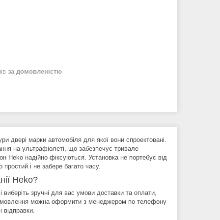
нів
за домовленістю
ри двері марки автомобіля для якої вони спроектовані.
тання на ультрафіолеті, що забезпечує тривале
кон Heko надійно фіксуються. Установка не портебує від
 простий і не забере багато часу.
нії Heko?
 виберіть зручні для вас умови доставки та оплати,
 замовлення можна оформити з менеджером по телефону
і відправки.