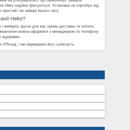
тання на ультрафіолеті, що забезпечує тривале
кон Heko надійно фіксуються. Установка не портебує від
 простий і не забере багато часу.
анії Heko?
і виберіть зручні для вас умови доставки та оплати,
 замовлення можна оформити з менеджером по телефону
і відправки.
VIN-код, і ми перевіримо його сумісність.