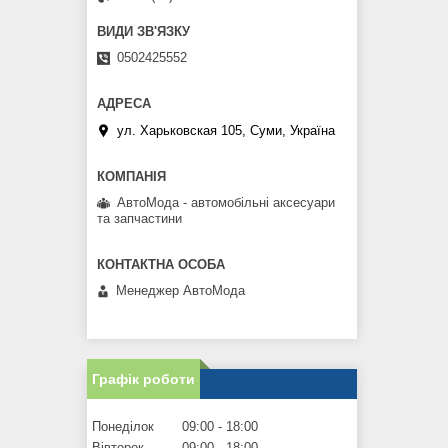
0502425552
ул. Харьковская 105, Суми, Україна
АвтоМода - автомобільні аксесуари
та запчастини
Менеджер АвтоМода
Графік роботи
Понеділок
09:00
18:00
Вівторок
09:00
18:00