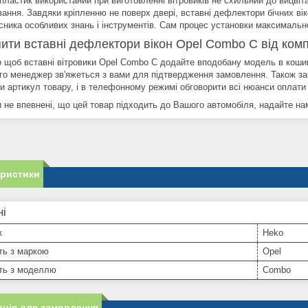
 пластик використаний при виготовленні вітровиків не схильний до вицві
вання. Завдяки кріпленню не поверх двері, вставні дефлектори бічних ві
сника особливих знань і інструментів. Сам процес установки максимально
пити вставні дефлектори вікон Opel Combo С від комп
о щоб вставні вітровики Opel Combo С додайте вподобану модель в кошик 
ого менеджер зв'яжеться з вами для підтвердження замовлення. Також
и артикул товару, і в телефонному режимі обговорити всі нюанси оплати 
 не впевнені, що цей товар підходить до Вашого автомобіля, надайте нам 
еристики
ні
к
Heko
ть з маркою
Opel
сть з моделлю
Combo
ція для замовлення