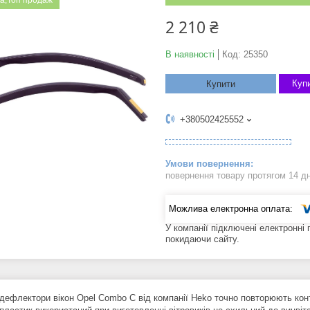
а;Топ продаж
2 210 ₴
В наявності
Код:
25350
Купи
Купити
+380502425552
повернення товару протягом 14 д
У компанії підключені електронні
покидаючи сайту.
 дефлектори вікон Opel Combo С від компанії Heko точно повторюють конт