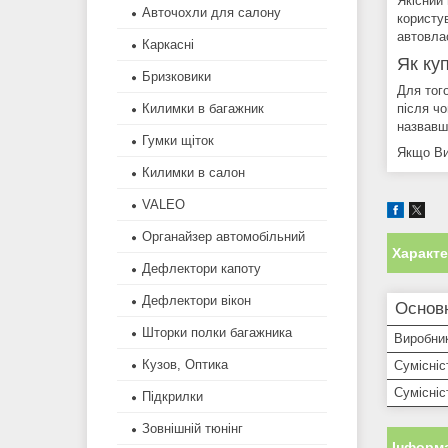
Якісний
Авточохли для салону
користу
автовла
Каркасні
Як ку
Бризковики
Для тог
після ч
Килимки в багажник
назвавш
Гумки щіток
Якщо Ви
Килимки в салон
VALEO
Органайзер автомобільний
Характ
Дефлектори капоту
Дефлектори вікон
Основ
Шторки полки багажника
Виробни
Кузов, Оптика
Сумісніс
Сумісні
Підкрилки
Зовнішній тюнінг
Інформа