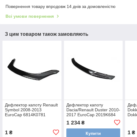
Повернення товару впродовж 14 днів за домовленістю
Всі умови повернення
З цим товаром також замовляють
Дефлектор капоту Renault
Дефлектор капоту
Дефл
Symbol 2008-2013
Dacia/Renault Duster 2010-
Dokk
EuroCap 6814K0781
2017 EuroCap 2019K684
Dokk
Eur
1 234
₴
1
1
₴
₴
Купити