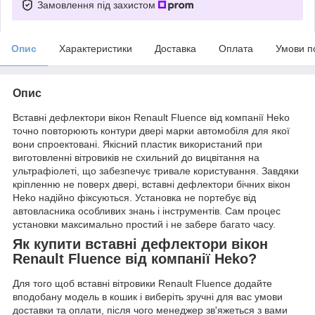
Замовлення під захистом
Опис
Характеристики
Доставка
Оплата
Умови п
Опис
Вставні дефлектори вікон Renault Fluence від компанії Heko
точно повторюють контури двері марки автомобіля для якої
вони спроектовані. Якісний пластик використаний при
виготовленні вітровиків не схильний до вицвітання на
ультрафіолеті, що забезпечує тривале користування. Завдяки
кріпленню не поверх двері, вставні дефлектори бічних вікон
Heko надійно фіксуються. Установка не портебує від
автовласника особливих знань і інструментів. Сам процес
установки максимально простий і не забере багато часу.
Як купити вставні дефлектори вікон
Renault Fluence від компанії Heko?
Для того щоб вставні вітровики Renault Fluence додайте
вподобану модель в кошик і виберіть зручні для вас умови
доставки та оплати, після чого менеджер зв'яжеться з вами