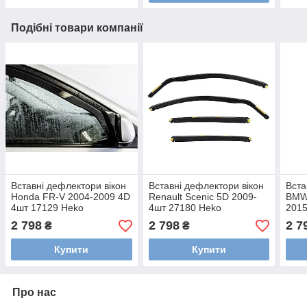
Подібні товари компанії
Вставні дефлектори вікон
Вставні дефлектори вікон
Вста
Honda FR-V 2004-2009 4D
Renault Scenic 5D 2009-
BMW
4шт 17129 Heko
4шт 27180 Heko
2015
2 798
2 798
2 7
₴
₴
Купити
Купити
Про нас