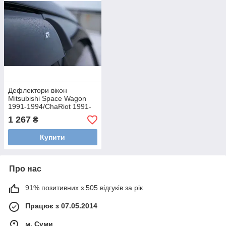
Дефлектори вікон
Mitsubishi Space Wagon
1991-1994/ChaRiot 1991-
1994 Cobra Tuning
1 267
₴
M44691
Купити
Про нас
91% позитивних з 505 відгуків за рік
Працює з 07.05.2014
м. Суми