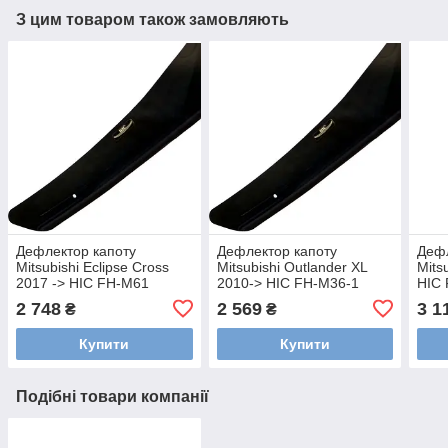
З цим товаром також замовляють
Дефлектор капоту
Дефлектор капоту
Дефл
Mitsubishi Eclipse Cross
Mitsubishi Outlander XL
Mits
2017 -> HIC FH-M61
2010-> HIC FH-M36-1
HIC
2 748
2 569
3 1
₴
₴
Купити
Купити
Подібні товари компанії