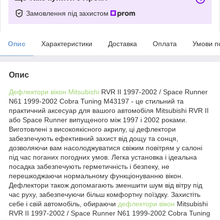
Замовлення під захистом
Опис
Характеристики
Доставка
Оплата
Умови п
Опис
Дефлектори вікон Mitsubishi
RVR II 1997-2002 / Space Runner
N61 1999-2002 Cobra Tuning M43197 - це стильний та
практичний аксесуар для вашого автомобіля Mitsubishi RVR II
або Space Runner випущеного між 1997 і 2002 роками.
Виготовлені з високоякісного акрилу, ці дефлектори
забезпечують ефективний захист від дощу та сонця,
дозволяючи вам насолоджуватися свіжим повітрям у салоні
під час поганих погодних умов. Легка установка і ідеальна
посадка забезпечують герметичність і безпеку, не
перешкоджаючи нормальному функціонуванню вікон.
Дефлектори також допомагають зменшити шум від вітру під
час руху, забезпечуючи більш комфортну поїздку. Захистіть
себе і свій автомобіль, обираючи
дефлектори вікон
Mitsubishi
RVR II 1997-2002 / Space Runner N61 1999-2002 Cobra Tuning