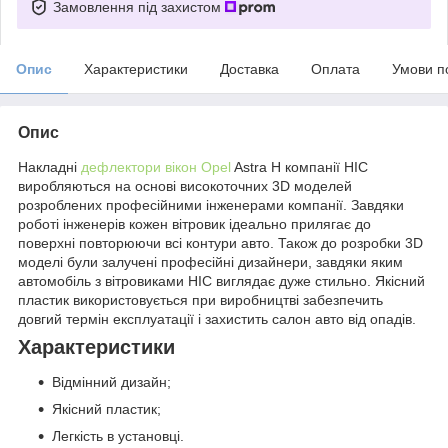
Замовлення під захистом
Опис
Характеристики
Доставка
Оплата
Умови п
Опис
Накладні
дефлектори вікон Opel
Astra H компанії HIC
виробляються на основі високоточних 3D моделей
розроблених професійними інженерами компанії. Завдяки
роботі інженерів кожен вітровик ідеально прилягає до
поверхні повторюючи всі контури авто. Також до розробки 3D
моделі були залучені професійні дизайнери, завдяки яким
автомобіль з вітровиками HIC виглядає дуже стильно. Якісний
пластик використовується при виробництві забезпечить
довгий термін експлуатації і захистить салон авто від опадів.
Характеристики
Відмінний дизайн;
Якісний пластик;
Легкість в установці.