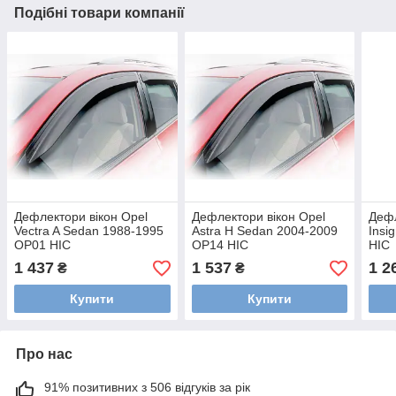
Подібні товари компанії
Дефлектори вікон Opel
Дефлектори вікон Opel
Дефл
Vectra A Sedan 1988-1995
Astra H Sedan 2004-2009
Insi
OP01 HIC
OP14 HIC
HIC
1 437
1 537
1 2
₴
₴
Купити
Купити
Про нас
91% позитивних з 506 відгуків за рік