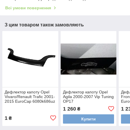
Всі умови повернення
З цим товаром також замовляють
Дефлектор капоту Opel
Дефлектор капоту Opel
Дефл
Vivaro/Renault Trafic 2001-
Agila 2000-2007 Vip Tuning
Fron
2015 EuroCap 6080k686uz
OP17
Eur
1 260
1 2
₴
1
₴
Купити