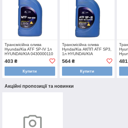
Трансмісійна олива
Трансмісійна олива
Тран
Hyundai/Kia ATF SP-IV 1л
Hyndai/Kia АКПП ATF SP3,
Hyun
HYUNDAI/KIA 0430000110
1л HYUNDAI/KIA
Hyun
0450000100
403
564
481
₴
₴
Купити
Купити
Акційні пропозиції та новинки