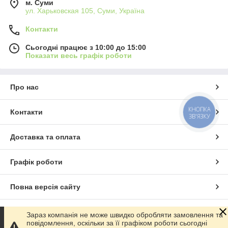
м. Суми
ул. Харьковская 105, Суми, Україна
Контакти
Сьогодні працює з 10:00 до 15:00
Показати весь графік роботи
Про нас
КНОПКА
Контакти
ЗВ'ЯЗКУ
Доставка та оплата
Графік роботи
Повна версія сайту
Сайт створено на маркетплейсі
Prom.ua
Зараз компанія не може швидко обробляти замовлення та
повідомлення, оскільки за її графіком роботи сьогодні