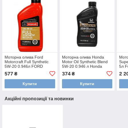
Моторна олива Ford
Моторна олива Honda
Мото
Motorcraft Full Synthetic
Motor Oil Synthetic Blend
Supe
5W-20 0.946л FORD
5W-20 0.946 л Honda
5л F
XO5W20Q1FS
087989132
577
374
2 2
₴
₴
Купити
Купити
Акційні пропозиції та новинки