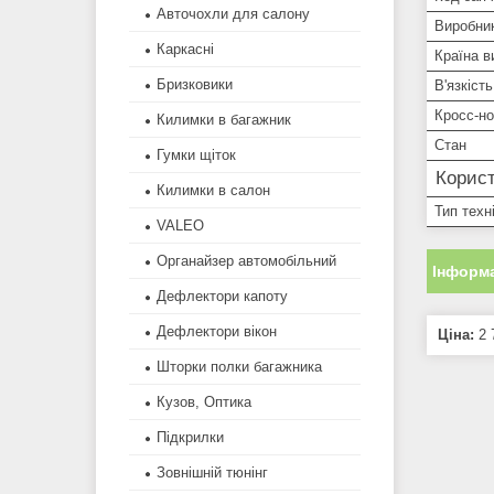
Авточохли для салону
Виробни
Каркасні
Країна в
Бризковики
В'язкіст
Кросс-н
Килимки в багажник
Стан
Гумки щіток
Корист
Килимки в салон
Тип техн
VALEO
Органайзер автомобільний
Інформа
Дефлектори капоту
Дефлектори вікон
Ціна:
2 
Шторки полки багажника
Кузов, Оптика
Підкрилки
Зовнішній тюнінг