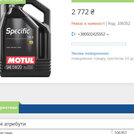
а;Топ продаж
2 772 ₴
Немає в наявності
Код:
106352
+380502425552
повернення товару протягом 14 д
еристики
і атрибути
частини
106352