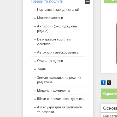
Новинк
Товари та послуги
Портативні зарядні станції
Мотозапчастини
Антифриз (охолоджуюча
рідина)
Безкаркасні комплект
Aerotwin
Автохімія і автокосметика
Олива та рідини
Задні
Зимові накладки на решітку
радіатора
Модельні комплекти
Характ
Щітки склоочисника, двірники
Аксесуари для техдопомоги
Основн
та безпеки
Код зап