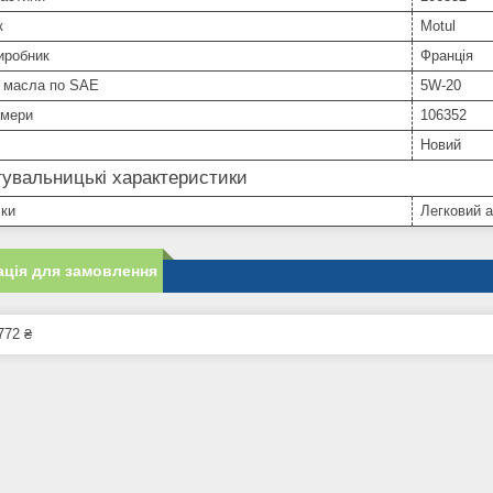
к
Motul
иробник
Франція
ь масла по SAE
5W-20
омери
106352
Новий
увальницькі характеристики
іки
Легковий 
ція для замовлення
772 ₴