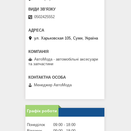
0502425552
ул. Харьковская 105, Суми, Україна
АвтоМода - автомобільні аксесуари
та запчастини
Менеджер АвтоМода
Графік роботи
Понеділок
09:00
18:00
Вівторок
09:00
18:00