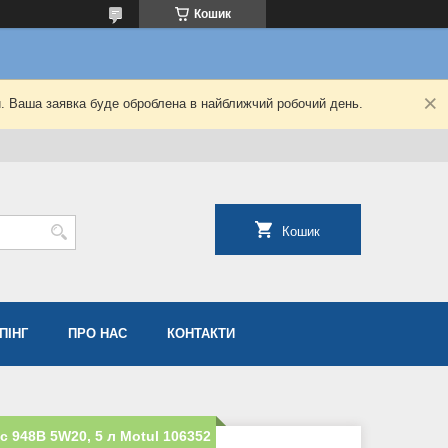
Кошик
й. Ваша заявка буде оброблена в найближчий робочий день.
Кошик
ПІНГ
ПРО НАС
КОНТАКТИ
c 948B 5W20, 5 л Motul 106352