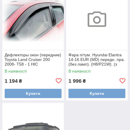
Дефлекторы окон (передние)
Фара п/тум. Hyundai Elantra
Toyota Land Cruiser 200
14-16 EUR (MD) передн. пра.
2008- T58 - 1 HIC
(без ламп). (H8/P21W). (з
функцією DRL)
В наявності
В наявності
1 194
1 996
₴
₴
Купити
Купити