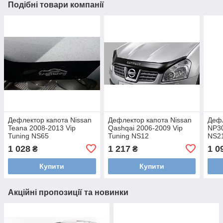
Подібні товари компанії
Дефлектор капота Nissan
Дефлектор капота Nissan
Дефл
Teana 2008-2013 Vip
Qashqai 2006-2009 Vip
NP30
Tuning NS65
Tuning NS12
NS2
1 028
1 217
1 0
₴
₴
Купити
Купити
Акційні пропозиції та новинки