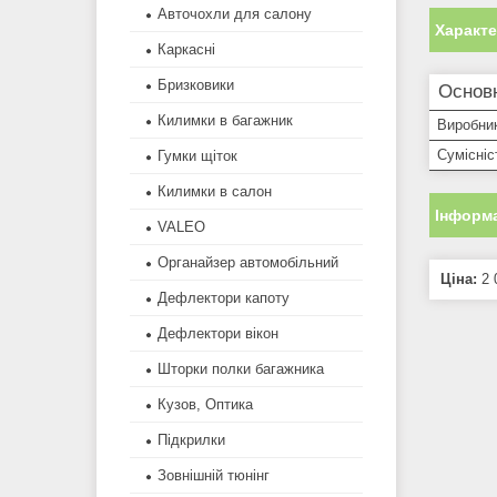
Авточохли для салону
Характ
Каркасні
Бризковики
Основ
Килимки в багажник
Виробни
Сумісніс
Гумки щіток
Килимки в салон
Інформа
VALEO
Органайзер автомобільний
Ціна:
2 
Дефлектори капоту
Дефлектори вікон
Шторки полки багажника
Кузов, Оптика
Підкрилки
Зовнішній тюнінг