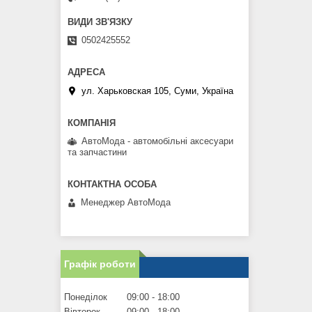
0502425552
ул. Харьковская 105, Суми, Україна
АвтоМода - автомобільні аксесуари
та запчастини
Менеджер АвтоМода
Графік роботи
Понеділок
09:00
18:00
Вівторок
09:00
18:00