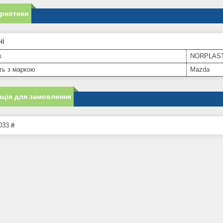
еристики
ні
к
NORPLAS
ть з маркою
Mazda
ція для замовлення
033 ₴