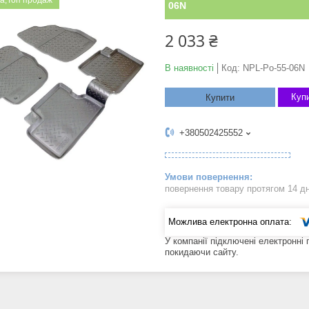
а;Топ продаж
06N
2 033 ₴
В наявності
Код:
NPL-Po-55-06N
Купи
Купити
+380502425552
повернення товару протягом 14 д
У компанії підключені електронні
покидаючи сайту.