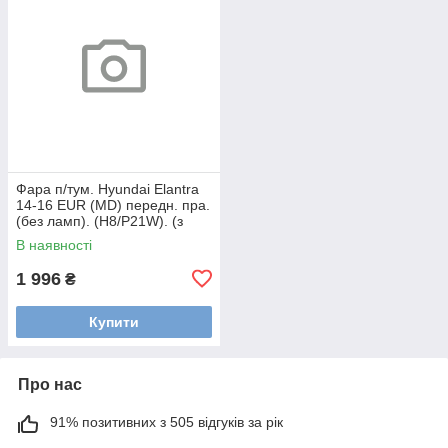
Фара п/тум. Hyundai Elantra
14-16 EUR (MD) передн. пра.
(без ламп). (H8/P21W). (з
функцією DRL)
В наявності
1 996
₴
Купити
Про нас
91% позитивних з 505 відгуків за рік