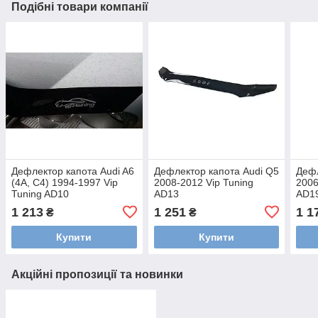
Подібні товари компанії
Дефлектор капота Audi A6
Дефлектор капота Audi Q5
Дефл
(4А, С4) 1994-1997 Vip
2008-2012 Vip Tuning
2006
Tuning AD10
AD13
AD1
1 213
1 251
1 1
₴
₴
Купити
Купити
Акційні пропозиції та новинки