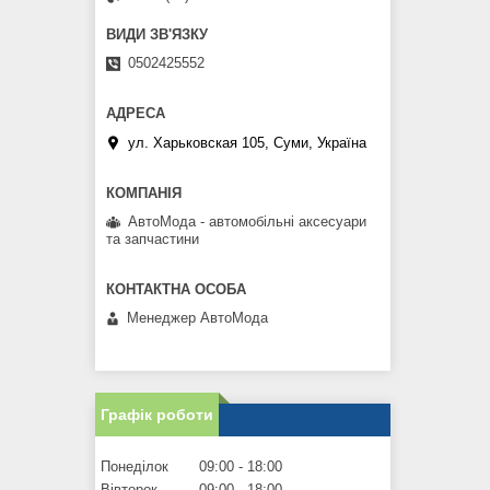
0502425552
ул. Харьковская 105, Суми, Україна
АвтоМода - автомобільні аксесуари
та запчастини
Менеджер АвтоМода
Графік роботи
Понеділок
09:00
18:00
Вівторок
09:00
18:00