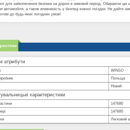
ент для забезпечення безпеки на дорозі в зимовий період. Обираючи цю щ
я автомобіля, а також впевненість у безпеці кожної поїздки. Не дайте 
отові до будь-яких погодних умов!
еристики
і атрибути
к
WINSO
иробник
Польща
Новий
увальницькі характеристики
частини
147680
ері
147680
іки
Легковий 