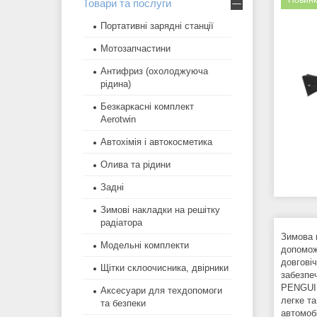
Новинк
Товари та послуги
Портативні зарядні станції
Мотозапчастини
Антифриз (охолоджуюча
рідина)
Безкаркасні комплект
Aerotwin
Автохімія і автокосметика
Олива та рідини
Задні
Зимові накладки на решітку
радіатора
Зимова 
Модельні комплекти
допоможе
довговіч
Щітки склоочисника, двірники
забезпе
PENGUIN
Аксесуари для техдопомоги
легке та
та безпеки
автомоб