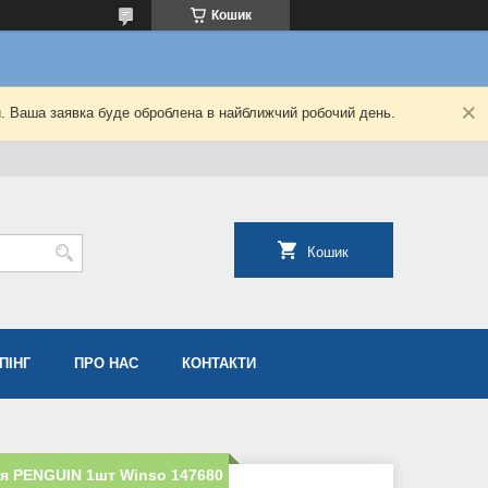
Кошик
й. Ваша заявка буде оброблена в найближчий робочий день.
Кошик
ПІНГ
ПРО НАС
КОНТАКТИ
ля PENGUIN 1шт Winso 147680