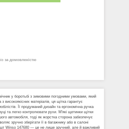
нів
за домовленістю
ічник у боротьбі з зимовими погодними умовами, який
 з високоякісних матеріалів, ця щітка гарантує
мобілістів. Її продуманий дизайн та ергономічна ручка
уці та легко контролювати рухи. М'які щетинки щітки
го автомобіля, тоді як жорстка сторона забезпечує
оляє зручно зберігати її в багажнику або в салоні
1шт Winso 147680 — це не лише зручний, але й важливий