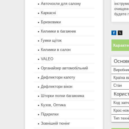
Авточохли для салону
інструм
очищенн
Каркасні
будете г
Бризковики
Килимки в багажник
Гумки щіток
Характ
Килимки в салон
VALEO
Основн
Органайзер автомобільний
Виробни
Дефлектори капоту
Країна в
Стан
Дефлектори вікон
Корист
Шторки полки багажника
Код зап
Кузов, Оптика
Крос-ном
Підкрилки
Тип техн
Зовнішній тюнінг