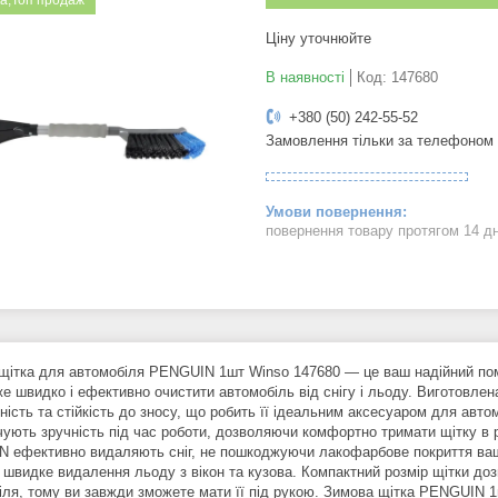
а;Топ продаж
Ціну уточнюйте
В наявності
Код:
147680
+380 (50) 242-55-52
Замовлення тільки за телефоном
повернення товару протягом 14 д
щітка для автомобіля PENGUIN 1шт Winso 147680 — це ваш надійний пом
 швидко і ефективно очистити автомобіль від снігу і льоду. Виготовлена
ність та стійкість до зносу, що робить її ідеальним аксесуаром для авто
чують зручність під час роботи, дозволяючи комфортно тримати щітку в р
 ефективно видаляють сніг, не пошкоджуючи лакофарбове покриття вашо
 швидке видалення льоду з вікон та кузова. Компактний розмір щітки дозв
іля, тому ви завжди зможете мати її під рукою. Зимова щітка PENGUIN 