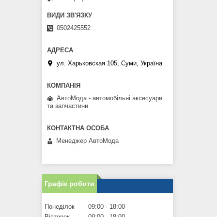
0502425552
ул. Харьковская 105, Суми, Україна
АвтоМода - автомобільні аксесуари
та запчастини
Менеджер АвтоМода
Графік роботи
Понеділок
09:00
18:00
Вівторок
09:00
18:00