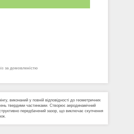
нів
за домовленістю
нгу, виконаний у повній відповідності до геометричних
жень твердими частинками. Створює аеродинамічний
структивно передбачений зазор, що виключає скупчення
вок.