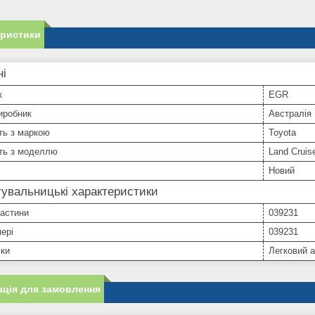
еристики
ні
к
EGR
иробник
Австралія
ть з маркою
Toyota
сть з моделлю
Land Cruis
Новий
увальницькі характеристики
частини
039231
ері
039231
іки
Легковий 
ція для замовлення