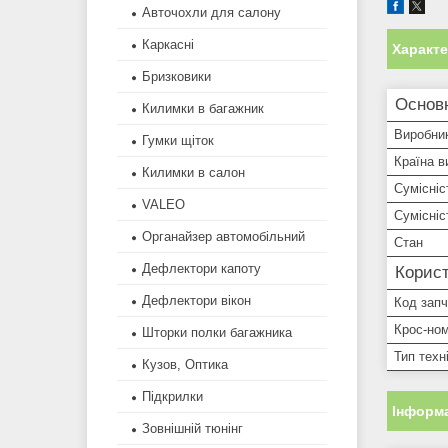
Авточохли для салону
Каркасні
Характ
Бризковики
Основ
Килимки в багажник
Виробни
Гумки щіток
Країна в
Килимки в салон
Сумісніс
VALEO
Сумісні
Органайзер автомобільний
Стан
Дефлектори капоту
Корист
Дефлектори вікон
Код зап
Крос-ном
Шторки полки багажника
Тип техн
Кузов, Оптика
Підкрилки
Інформа
Зовнішній тюнінг