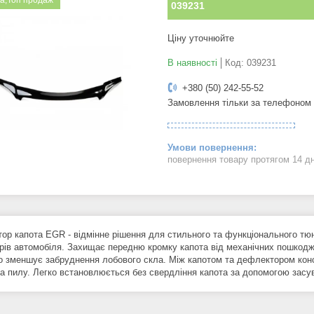
а;Топ продаж
039231
Ціну уточнюйте
В наявності
Код:
039231
+380 (50) 242-55-52
Замовлення тільки за телефоном
повернення товару протягом 14 д
ор капота EGR - відмінне рішення для стильного та функціонального тюні
рів автомобіля. Захищає передню кромку капота від механічних пошкод
що зменшує забруднення лобового скла. Між капотом та дефлектором кон
та пилу. Легко встановлюється без свердління капота за допомогою засу