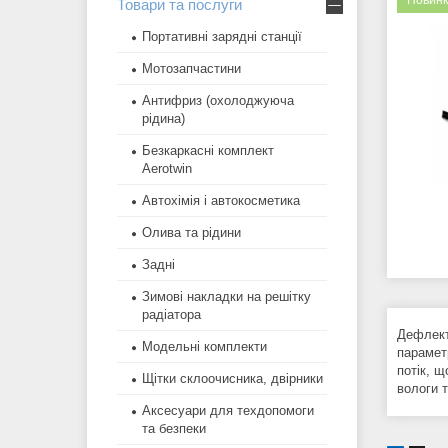
Новинк
Товари та послуги
Портативні зарядні станції
Мотозапчастини
Антифриз (охолоджуюча
рідина)
Безкаркасні комплект
Aerotwin
Автохімія і автокосметика
Олива та рідини
Задні
Зимові накладки на решітку
радіатора
Дефлект
Модельні комплекти
парамет
потік, 
Щітки склоочисника, двірники
вологи 
Аксесуари для техдопомоги
та безпеки