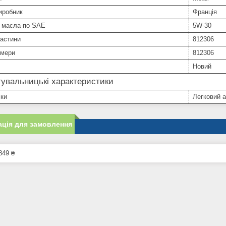
иробник
Франція
ь масла по SAE
5W-30
частини
812306
омери
812306
Новий
увальницькі характеристики
іки
Легковий 
ція для замовлення
849 ₴