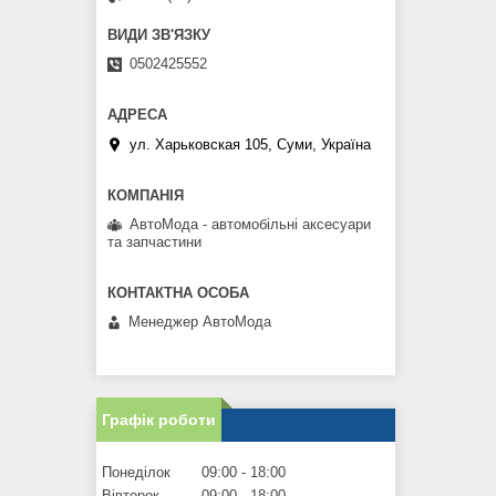
0502425552
ул. Харьковская 105, Суми, Україна
АвтоМода - автомобільні аксесуари
та запчастини
Менеджер АвтоМода
Графік роботи
Понеділок
09:00
18:00
Вівторок
09:00
18:00