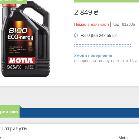
а;Топ продаж
2 849 ₴
Немає в наявності
Код:
812306
+380 (50) 242-55-52
повернення товару протягом 14 д
еристики
і атрибути
к
Motul