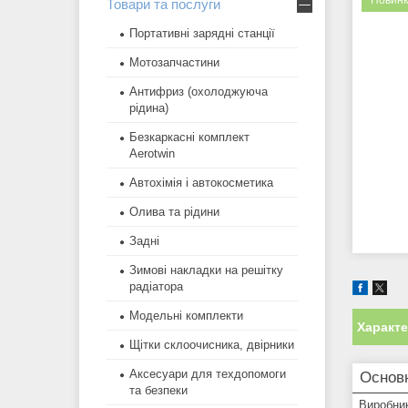
Новинк
Товари та послуги
Портативні зарядні станції
Мотозапчастини
Антифриз (охолоджуюча
рідина)
Безкаркасні комплект
Aerotwin
Автохімія і автокосметика
Олива та рідини
Задні
Зимові накладки на решітку
радіатора
Модельні комплекти
Характ
Щітки склоочисника, двірники
Аксесуари для техдопомоги
Основн
та безпеки
Виробни