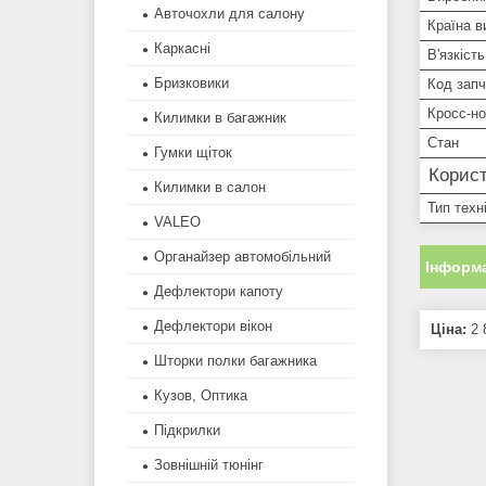
Авточохли для салону
Країна в
Каркасні
В'язкіст
Бризковики
Код зап
Кросс-н
Килимки в багажник
Стан
Гумки щіток
Корист
Килимки в салон
Тип техн
VALEO
Органайзер автомобільний
Інформа
Дефлектори капоту
Дефлектори вікон
Ціна:
2 
Шторки полки багажника
Кузов, Оптика
Підкрилки
Зовнішній тюнінг