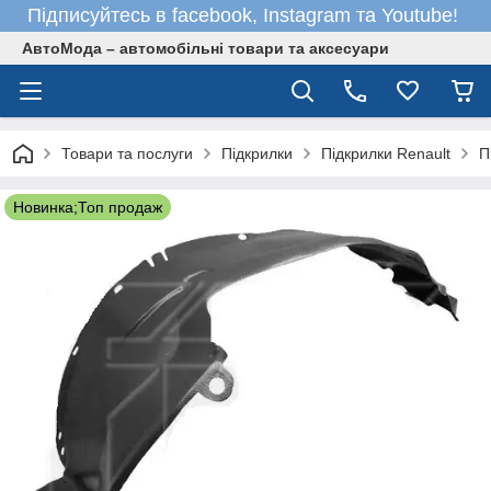
Підписуйтесь в facebook, Instagram та Youtube!
АвтоМода – автомобільні товари та аксесуари
Товари та послуги
Підкрилки
Підкрилки Renault
П
Новинка;Топ продаж