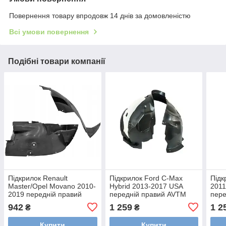
Повернення товару впродовж 14 днів за домовленістю
Всі умови повернення
Подібні товари компанії
Підкрилок Renault
Підкрилок Ford C-Max
Підк
Master/Opel Movano 2010-
Hybrid 2013-2017 USA
2011
2019 передній правий
передній правий AVTM
пере
(передня частина)
182835388
186
942
1 259
1 2
₴
₴
638407725R AVTM
445629388
Купити
Купити