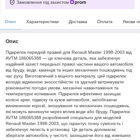
Замовлення під захистом
Опис
Характеристики
Доставка
Оплата
Умови п
Опис
Підкрилок передній правий для Renault Master 1998-2003 від
AVTM 186065388 — це ключова деталь, яка забезпечує
надійний захист передньої правої частини вашого автомобіля
від бруду, води, камінців та інших механічних пошкоджень під
час руху. Виготовлений з міцного матеріалу, цей підкрилок
володіє відмінною зносостійкістю та здатний витримувати
різноманітні погодні умови, механічні навантаження та
температурні коливання. Підкрилок ефективно захищає
колісні арки, підвіску та кузов автомобіля, запобігаючи
виникненню корозії, зношування та механічних пошкоджень,
які можуть виникнути через вплив води або бруду. Підкрилок
AVTM 186065388 розроблений спеціально для моделей
Renault Master 1998-2003, що гарантує точну сумісність і
забезпечує легкість в установці. Ця деталь допомагає
зберігати автомобіль у чистоті, захищаючи його від зовнішніх