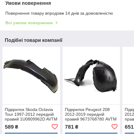
Умови повернення
Повернення товару впродовж 14 днів за домовленістю
Всі умови повернення
Подібні товари компанії
Підкрилок Skoda Octavia
Підкрилок Peugeot 208
Підк
Tour 1997-2012 передній
2012-2019 передній
2012
правий 1U0809962D AVTM
правий 9673768780 AVTM
пра
1U080996D
445426388
445
589
781
651
₴
₴