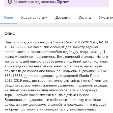
Замовлення під захистом
Опис
Характеристики
Доставка
Оплата
Умови п
Опис
Підкрилок задній правий для Skoda Rapid 2012-2019 від AVTM
186416386 — це важливий елемент для захисту задньої
правої частини вашого автомобіля від бруду, води, камінців і
інших механічних пошкоджень. Виготовлений з високоякісного
матеріалу, цей підкрилок забезпечує надійний захист колісних
арок і підвіски від негативних зовнішніх впливів, що можуть
призвести до корозії або інших пошкоджень. Підкрилок AVTM
186416386 ідеально підходить для моделей Skoda Rapid
2012-2019 року, що гарантує точну сумісність і легкий монтаж.
Завдяки своєму конструктивному рішенню, підкрилок захищає
не тільки зовнішній вигляд автомобіля, але й продовжує
термін служби важливих елементів підвіски і кузова.
Встановивши підкрилок, ви забезпечите чистоту в колісних
арках, а також допоможете запобігти пошкодженням від води
та бруду, що можуть накопичуватися у важкодоступних