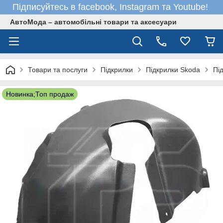
Підписуйтесь в facebook, Instagram та Youtube!
АвтоМода – автомобільні товари та аксесуари
Товари та послуги
Підкрилки
Підкрилки Skoda
Пі
Новинка;Топ продаж