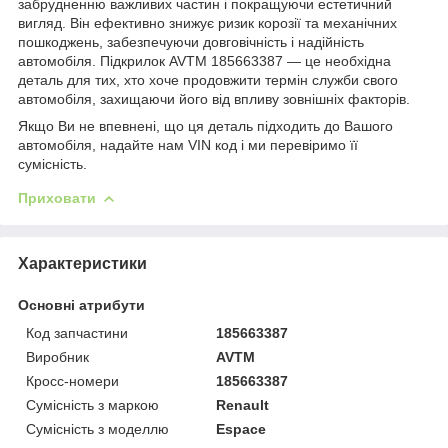
забрудненню важливих частин і покращуючи естетичний
вигляд. Він ефективно знижує ризик корозії та механічних
пошкоджень, забезпечуючи довговічність і надійність
автомобіля. Підкрилок AVTM 185663387 — це необхідна
деталь для тих, хто хоче продовжити термін служби свого
автомобіля, захищаючи його від впливу зовнішніх факторів.
Якщо Ви не впевнені, що ця деталь підходить до Вашого
автомобіля, надайте нам VIN код і ми перевіримо її
сумісність.
Приховати
Характеристики
Основні атрибути
Код запчастини
185663387
Виробник
AVTM
Кросс-номери
185663387
Сумісність з маркою
Renault
Сумісність з моделлю
Espace