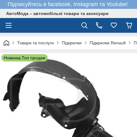
Підписуйтесь в facebook, Instagram та Youtube!
АвтоМода – автомобільні товари та аксесуари
Товари та послуги
Підкрилки
Підкрилки Renault
П
Новинка;Топ продаж