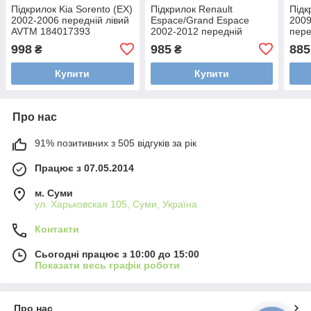
Підкрилок Kia Sorento (EX)
Підкрилок Renault
Підк
2002-2006 передній лівий
Espace/Grand Espace
2009
AVTM 184017393
2002-2012 передній
пер
правий AVTM 185663388
181
998
985
885
₴
₴
Купити
Купити
Про нас
91% позитивних з 505 відгуків за рік
Працює з 07.05.2014
м. Суми
ул. Харьковская 105, Суми, Україна
Контакти
Сьогодні працює з 10:00 до 15:00
Показати весь графік роботи
Про нас