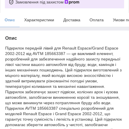
Замовлення під захистом
Опис
Характеристики
Доставка
Оплата
Умови п
Опис
Підкрилок передній лівий для Renault Espace/Grand Espace
2002-2012 від AVTM 185663387 — це важливий елемент,
розроблений для забезпечення надійного захисту передньої
лівої частини вашого автомобіля від бруду, води, камінців і
інших механічних пошкоджень. Цей підкрилок виготовлений з
міцного матеріалу, який володіє високою зносостійкістю і
здатний витримувати різноманітні погодні умови,
температурні коливання та механічні навантаження.
Підкрилок забезпечує захист підвіски, колісних арок і кузова
автомобіля, запобігаючи виникненню корозії та зношування,
що може виникнути через потрапляння бруду або води.
Підкрилок AVTM 185663387 спеціально розроблений для
моделей Renault Espace і Grand Espace 2002-2012, що
гарантує точну сумісність і легкість в установці. Цей підкрилок
допомагає зберегти автомобіль у чистоті, запобігаючи