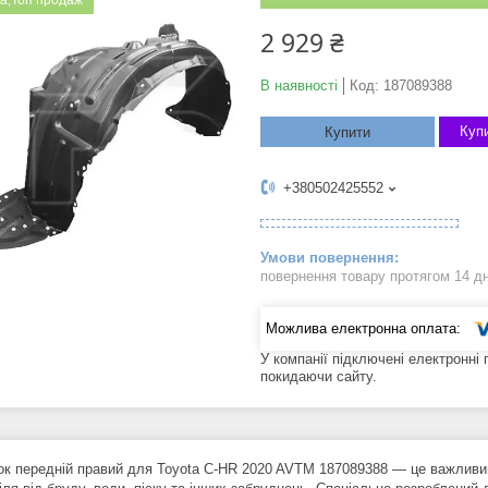
а;Топ продаж
2 929 ₴
В наявності
Код:
187089388
Купи
Купити
+380502425552
повернення товару протягом 14 д
У компанії підключені електронні
покидаючи сайту.
ок передній правий для Toyota C-HR 2020 AVTM 187089388 — це важливий