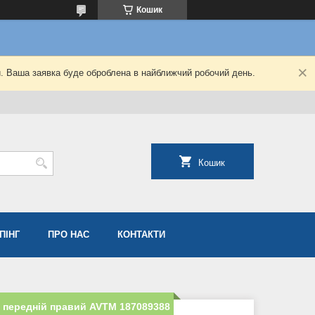
Кошик
й. Ваша заявка буде оброблена в найближчий робочий день.
Кошик
ПІНГ
ПРО НАС
КОНТАКТИ
- передній правий AVTM 187089388