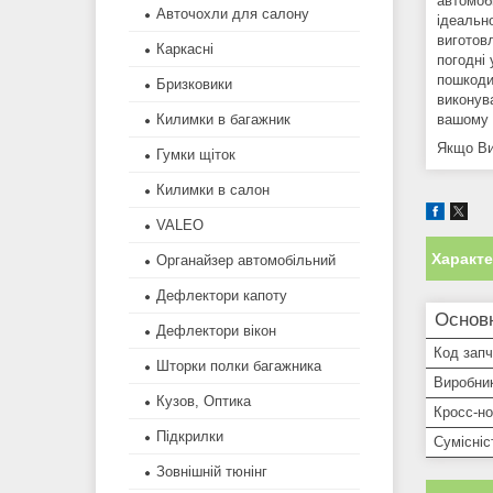
автомоб
Авточохли для салону
ідеально
виготовл
Каркасні
погодні 
пошкодит
Бризковики
виконув
вашому 
Килимки в багажник
Якщо Ви 
Гумки щіток
Килимки в салон
VALEO
Характ
Органайзер автомобільний
Дефлектори капоту
Основн
Дефлектори вікон
Код зап
Шторки полки багажника
Виробни
Кузов, Оптика
Кросс-н
Підкрилки
Сумісніс
Зовнішній тюнінг