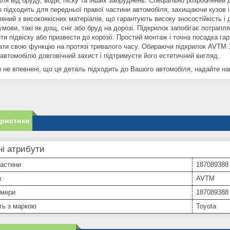
іля від бруду, води, піску та інших забруднень. Спеціально розроблений 
 підходить для передньої правої частини автомобіля, захищаючи кузов і 
ений з високоякісних матеріалів, що гарантують високу зносостійкість і
умови, такі як дощ, сніг або бруд на дорозі. Підкрилок запобігає потрап
и підвіску або призвести до корозії. Простий монтаж і точна посадка га
ати свою функцію на протязі тривалого часу. Обираючи підкрилок AVTM 
автомобілю довговічний захист і підтримуєте його естетичний вигляд.
не впевнені, що ця деталь підходить до Вашого автомобіля, надайте нам 
еристики
і атрибути
частини
187089388
к
AVTM
омери
187089388
ть з маркою
Toyota