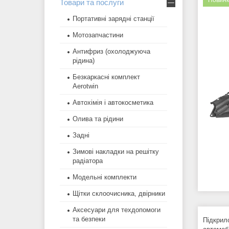
Новинк
Товари та послуги
Портативні зарядні станції
Мотозапчастини
Антифриз (охолоджуюча
рідина)
Безкаркасні комплект
Aerotwin
Автохімія і автокосметика
Олива та рідини
Задні
Зимові накладки на решітку
радіатора
Модельні комплекти
Щітки склоочисника, двірники
Аксесуари для техдопомоги
та безпеки
Підкрил