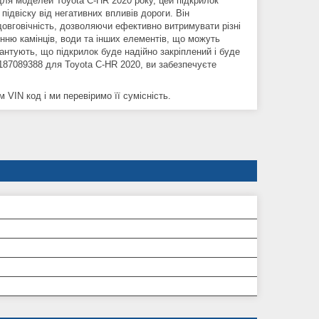
для моделей Toyota C-HR 2020 року, цей підкрилок
підвіску від негативних впливів дороги. Він
 довговічність, дозволяючи ефективно витримувати різні
лянню камінців, води та інших елементів, що можуть
рантують, що підкрилок буде надійно закріплений і буде
187089388 для Toyota C-HR 2020, ви забезпечуєте
VIN код і ми перевіримо її сумісність.