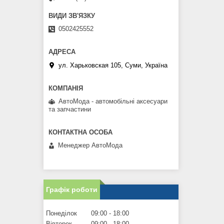
0502425552
ул. Харьковская 105, Суми, Україна
АвтоМода - автомобільні аксесуари
та запчастини
Менеджер АвтоМода
Графік роботи
Понеділок
09:00
18:00
Вівторок
09:00
18:00