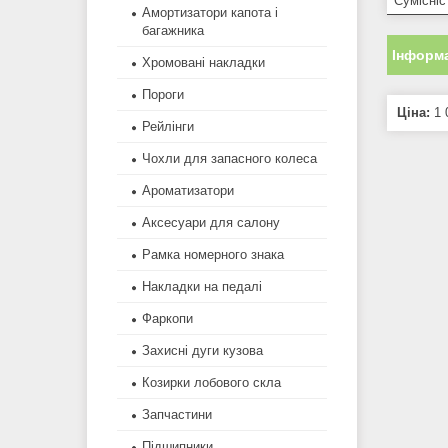
Сумісні
Амортизатори капота і
багажника
Інформа
Хромовані накладки
Пороги
Ціна:
1 
Рейлінги
Чохли для запасного колеса
Ароматизатори
Аксесуари для салону
Рамка номерного знака
Накладки на педалі
Фаркопи
Захисні дуги кузова
Козирки лобового скла
Запчастини
Підшипники