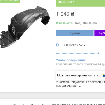
а;Топ продаж
187008387
1 042 ₴
В наявності
Код:
187008387
Купи
Купити
+380502425552
повернення товару протягом 14 д
У компанії підключені електронні
покидаючи сайту.