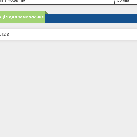
сть з моделлю
Corolla
ція для замовлення
042 ₴