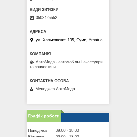
0502425552
ул. Харьковская 105, Суми, Україна
АвтоМода - автомобільні аксесуари
та запчастини
Менеджер АвтоМода
Графік роботи
Понеділок
09:00
18:00
Вівторок
09:00
18:00