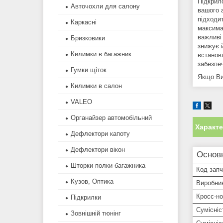
Підкрил
Авточохли для салону
вашого а
підходи
Каркасні
максимал
важливі 
Бризковики
знижує 
Килимки в багажник
встанов
забезпе
Гумки щіток
Якщо Ви 
Килимки в салон
VALEO
Органайзер автомобільний
Характ
Дефлектори капоту
Дефлектори вікон
Основн
Шторки полки багажника
Код зап
Кузов, Оптика
Виробни
Кросс-н
Підкрилки
Сумісніс
Зовнішній тюнінг