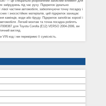
08387 — це спеціально розроблений захисний елемент для
их забруднень під час руху. Підкрилок ідеально
 лівої частини автомобіля, забезпечуючи точну посадку і
сних і зносостійких матеріалів, цей підкрилок захищає
 камінців, води або бруду. Підкрилок запобігає корозії і
 автомобіля. Легкий монтаж та точна посадка роблять
008387 для Toyota Corolla (E12) VERSO 2004-2006, ви
тичний вигляд.
VIN код і ми перевіримо її сумісність.