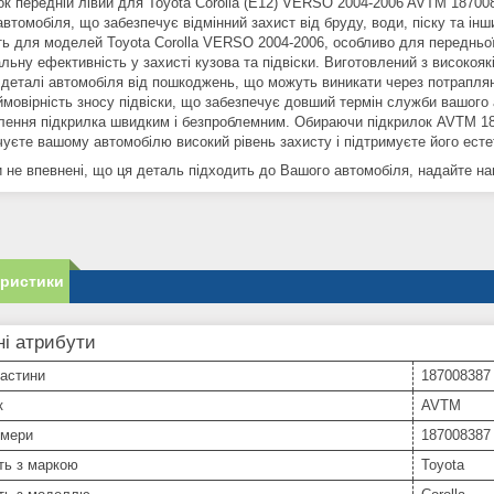
ок передній лівий для Toyota Corolla (E12) VERSO 2004-2006 AVTM 1870
втомобіля, що забезпечує відмінний захист від бруду, води, піску та інш
ть для моделей Toyota Corolla VERSO 2004-2006, особливо для передньої
ьну ефективність у захисті кузова та підвіски. Виготовлений з високоякі
деталі автомобіля від пошкоджень, що можуть виникати через потрапляння
ймовірність зносу підвіски, що забезпечує довший термін служби вашого
лення підкрилка швидким і безпроблемним. Обираючи підкрилок AVTM 187
чуєте вашому автомобілю високий рівень захисту і підтримуєте його есте
не впевнені, що ця деталь підходить до Вашого автомобіля, надайте нам 
еристики
і атрибути
частини
187008387
к
AVTM
омери
187008387
ть з маркою
Toyota