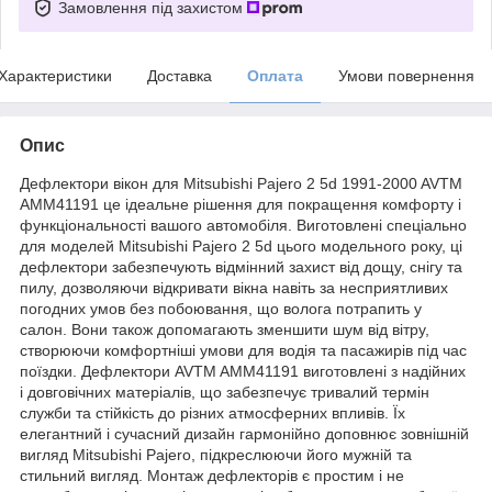
Замовлення під захистом
Характеристики
Доставка
Оплата
Умови повернення
Опис
Дефлектори вікон для Mitsubishi Pajero 2 5d 1991-2000 AVTM
AMM41191 це ідеальне рішення для покращення комфорту і
функціональності вашого автомобіля. Виготовлені спеціально
для моделей Mitsubishi Pajero 2 5d цього модельного року, ці
дефлектори забезпечують відмінний захист від дощу, снігу та
пилу, дозволяючи відкривати вікна навіть за несприятливих
погодних умов без побоювання, що волога потрапить у
салон. Вони також допомагають зменшити шум від вітру,
створюючи комфортніші умови для водія та пасажирів під час
поїздки. Дефлектори AVTM AMM41191 виготовлені з надійних
і довговічних матеріалів, що забезпечує тривалий термін
служби та стійкість до різних атмосферних впливів. Їх
елегантний і сучасний дизайн гармонійно доповнює зовнішній
вигляд Mitsubishi Pajero, підкреслюючи його мужній та
стильний вигляд. Монтаж дефлекторів є простим і не