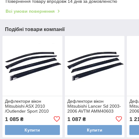
Повернення товару впродовж 14 днів за домовленістю
Всі умови повернення
Подібні товари компанії
Дефлектори вікон
Дефлектори вікон
Дефл
Mitsubishi ASX 2010
Mitsubishi Lancer Sd 2003-
Mits
/Outlender Sport 2010
2006 AVTM AMM40603
200
/RVR 3 2010- AVTM
1 085
1 087
1 2
₴
₴
AMM42210
Купити
Купити