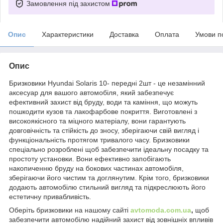
Замовлення під захистом
Опис
Характеристики
Доставка
Оплата
Умови п
Опис
Бризковики Hyundai Solaris 10- передні 2шт - це незамінний
аксесуар для вашого автомобіля, який забезпечує
ефективний захист від бруду, води та каміння, що можуть
пошкодити кузов та лакофарбове покриття. Виготовлені з
високоякісного та міцного матеріалу, вони гарантують
довговічність та стійкість до зносу, зберігаючи свій вигляд і
функціональність протягом тривалого часу. Бризковики
спеціально розроблені щоб забезпечити ідеальну посадку та
простоту установки. Вони ефективно запобігають
накопиченню бруду на бокових частинах автомобіля,
зберігаючи його чистим та доглянутим. Крім того, бризковики
додають автомобілю стильний вигляд та підкреслюють його
естетичну привабливість.
Оберіть бризковики на нашому сайті
avtomoda.com.ua
,
щоб
забезпечити автомобілю надійний захист від зовнішніх впливів