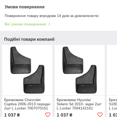
Умови повернення
Повернення товару впродовж 14 днів за домовленістю
Всі умови повернення
Подібні товари компанії
Бризковики Chevrolet
Бризковики Hyundai
Бриз
Captiva 2006-2013 передні
Solaris Sd 2010- задні 2шт
S18D
2шт L.Locker 7007070151
L.Locker 7004142161
L.Lo
1 037
1 037
1 0
₴
₴