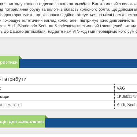
ння вигляду колісного диска вашого автомобіля. Виготовлений з високоя
ід потрапляння бруду та вологи в область колісного болта, що допомагає 
осадка гарантують, що ковпачок надійно фіксується на місці і легко вста
и покращує естетичний вигляд коліс, але і підтримує їхню довговічність.
gen, Audi, Skoda або Seat, щоб забезпечити стильний і захищений вигляд
ь до Вашого автомобіля, надайте нам VIN-код і ми перевіримо його суміс
еристики
і атрибути
к
VAG
омери
1K0601173
ть з маркою
Audi, Seat
ція для замовлення