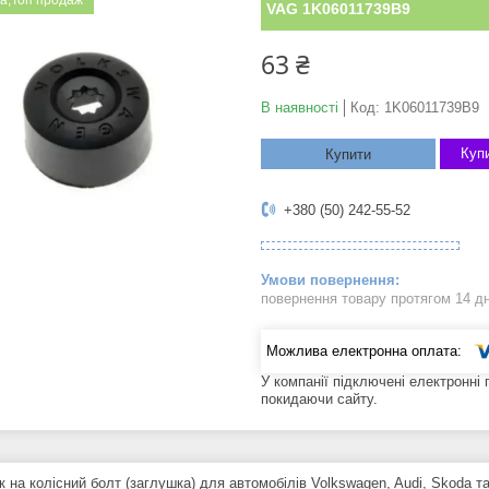
а;Топ продаж
VAG 1K06011739B9
63 ₴
В наявності
Код:
1K06011739B9
Купи
Купити
+380 (50) 242-55-52
повернення товару протягом 14 д
У компанії підключені електронні
покидаючи сайту.
к на колісний болт (заглушка) для автомобілів Volkswagen, Audi, Skoda 