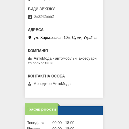
0502425552
ул. Харьковская 105, Суми, Україна
АвтоМода - автомобільні аксесуари
та запчастини
Менеджер АвтоМода
Графік роботи
Понеділок
09:00
18:00
Вівторок
09:00
18:00