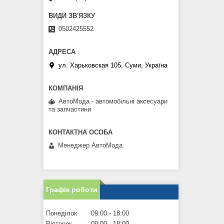
0502425552
ул. Харьковская 105, Суми, Україна
АвтоМода - автомобільні аксесуари
та запчастини
Менеджер АвтоМода
Графік роботи
Понеділок
09:00
18:00
Вівторок
09:00
18:00