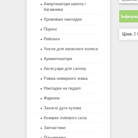
Амортизатори капота і
багажника
Інформа
Хромовані накладки
Пороги
Ціна:
2 
Рейлінги
Чохли для запасного колеса
Ароматизатори
Аксесуари для салону
Рамка номерного знака
Накладки на педалі
Фаркопи
Захисні дуги кузова
Козирки лобового скла
Запчастини
Підшипники