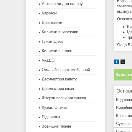
Важіль п
Авточохли для салону
забезпеч
експлуа
Каркасні
Особлив
Бризковики
Ви
Ід
Килимки в багажник
Тр
Гумки щіток
Якщо Ви 
Килимки в салон
VALEO
Органайзер автомобільний
Характ
Дефлектори капоту
Дефлектори вікон
Основн
Шторки полки багажника
Код зап
Кузов, Оптика
Виробни
Кросс-н
Підкрилки
Сумісніс
Зовнішній тюнінг
Сумісні