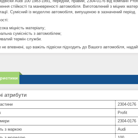
ідвіски Audi 100 1983-1991, передній, правий, 2304-0176 від компанії Prof
ення стійкості та маневреності автомобіля. Виготовлений з міцних матеріа
тації. Сумісний із моделлю автомобіля, випущеною в зазначений період.
ості:
сока міцність матеріалу;
еальна сумісність з автомобілем;
ивалий термін служби.
не впевнені, що важіль підвіски підходить до Вашого автомобіля, надайт
еристики
і атрибути
частини
2304-0176
к
Profit
омери
2304-0176
ть з маркою
Audi
сть з моделлю
100