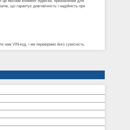
it це якісний елемент підвіски, призначений для
лів, що гарантує довговічність і надійність при
е нам VIN-код, і ми перевіримо його сумісність.