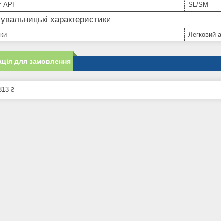
т API
SL/SM
увальницькі характеристики
іки
Легковий 
ція для замовлення
313 ₴