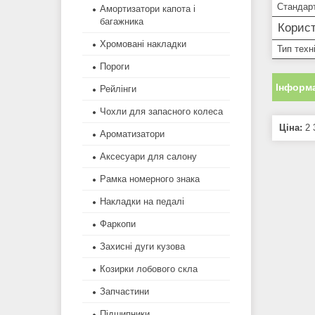
Стандар
Амортизатори капота і
багажника
Корист
Хромовані накладки
Тип техн
Пороги
Інформа
Рейлінги
Чохли для запасного колеса
Ціна:
2 
Ароматизатори
Аксесуари для салону
Рамка номерного знака
Накладки на педалі
Фаркопи
Захисні дуги кузова
Козирки лобового скла
Запчастини
Підшипники