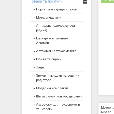
Новинк
Товари та послуги
Портативні зарядні станції
Мотозапчастини
Антифриз (охолоджуюча
рідина)
Безкаркасні комплект
Aerotwin
Автохімія і автокосметика
Олива та рідини
Задні
Зимові накладки на решітку
радіатора
Модельні комплекти
Щітки склоочисника, двірники
Аксесуари для техдопомоги
Моторна
та безпеки
Nissan.