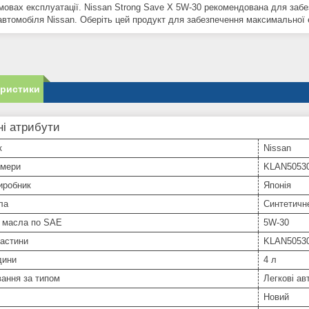
умовах експлуатації. Nissan Strong Save X 5W-30 рекомендована для забе
автомобіля Nissan. Оберіть цей продукт для забезпечення максимальної 
еристики
і атрибути
к
Nissan
омери
KLAN5053
иробник
Японія
ла
Синтетичн
ь масла по SAE
5W-30
частини
KLAN5053
дини
4 л
ання за типом
Легкові ав
Новий