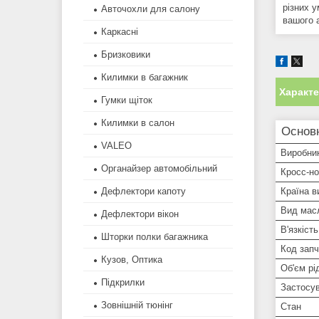
різних 
Авточохли для салону
вашого 
Каркасні
Бризковики
Килимки в багажник
Характ
Гумки щіток
Килимки в салон
Основн
VALEO
Виробни
Органайзер автомобільний
Кросс-н
Країна в
Дефлектори капоту
Вид мас
Дефлектори вікон
В'язкіст
Шторки полки багажника
Код зап
Кузов, Оптика
Об'єм рі
Підкрилки
Застосув
Зовнішній тюнінг
Стан