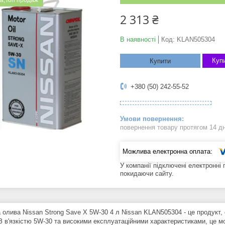
а;Топ продаж
2 313 ₴
В наявності
Код:
KLAN505304
Купи
Купити
+380 (50) 242-55-52
повернення товару протягом 14 д
У компанії підключені електронні
покидаючи сайту.
 олива Nissan Strong Save X 5W-30 4 л Nissan KLAN505304 - це продукт,
 З в'язкістю 5W-30 та високими експлуатаційними характеристиками, це 