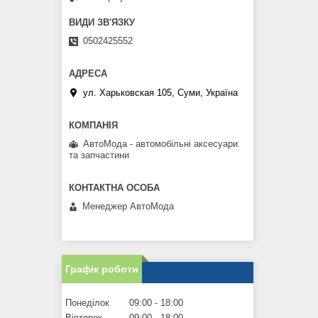
0502425552
ул. Харьковская 105, Суми, Україна
АвтоМода - автомобільні аксесуари
та запчастини
Менеджер АвтоМода
Графік роботи
Понеділок
09:00
18:00
Вівторок
09:00
18:00