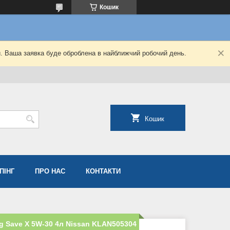
Кошик
й. Ваша заявка буде оброблена в найближчий робочий день.
Кошик
ПІНГ
ПРО НАС
КОНТАКТИ
g Save X 5W-30 4л Nissan KLAN505304