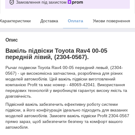
Замовлення під захистом
Характеристики
Доставка
Оплата
Умови повернення
Опис
Важіль підвіски Toyota Rav4 00-05
передній лівий, (2304-0567).
Рычаг подвески Toyota Rav4 00-05 передний левый, (2304-
0567) - це високоякісна запчастина, розроблена для різних
моделей автомобілів. Цей важіль підвіски виготовлений
компанією Profit та має номер - 48069-42041. Використання
передових технологій у виробництві гарантує високу якість та
довговічність.
Підвісний важіль забезпечить ефективну роботу системи
підвіски, а його конфігурація ідеально підходить для вказаних
моделей автомобілів. Замовте важіль підвіски Profit 2304-0567
прямо зараз, щоб забезпечити безпеку та комфорт вашого
автомобіля.