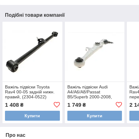
Подібні товари компанії
Важіль підвіски Toyota
Важіль підвіски Audi
Важі
Rav4 00-05 задній нижн.
A4/A6/A8/Passat
Rav4
правий, (2304-0522)
B5/Superb 2000-2008,
пере
передній, лівий=правий,
2304
1 408
1 749
2 1
₴
₴
нижній, Profit, 2304-0313
Купити
Купити
Про нас