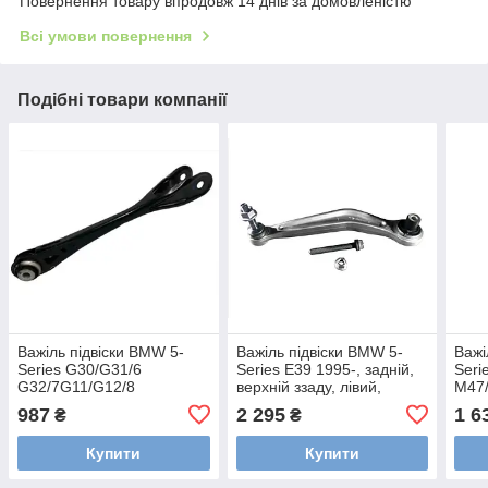
Повернення товару впродовж 14 днів за домовленістю
Всі умови повернення
Подібні товари компанії
Важіль підвіски BMW 5-
Важіль підвіски BMW 5-
Важі
Series G30/G31/6
Series E39 1995-, задній,
Seri
G32/7G11/G12/8
верхній ззаду, лівий,
M47
G14/G15/G16 2014-,
Asmetal, 23BM0310
пере
987
2 295
1 6
₴
₴
задній, передній, Asmetal,
без 
23BM0366
Asme
Купити
Купити