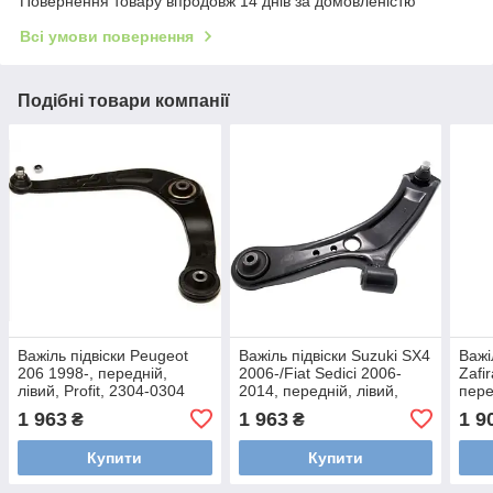
Повернення товару впродовж 14 днів за домовленістю
Всі умови повернення
Подібні товари компанії
Важіль підвіски Peugeot
Важіль підвіски Suzuki SX4
Важі
206 1998-, передній,
2006-/Fiat Sedici 2006-
Zafi
лівий, Profit, 2304-0304
2014, передній, лівий,
пере
Profit, 2304-0613
куль
1 963
1 963
1 9
₴
₴
2304
Купити
Купити