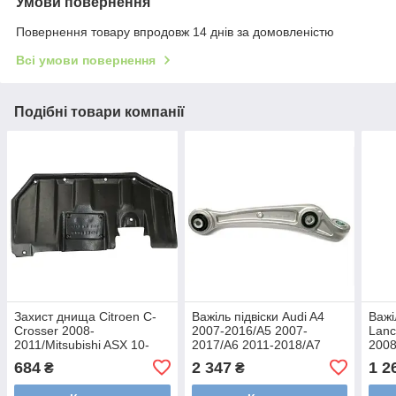
Умови повернення
Повернення товару впродовж 14 днів за домовленістю
Всі умови повернення
Подібні товари компанії
Захист днища Citroen C-
Важіль підвіски Audi A4
Важі
Crosser 2008-
2007-2016/A5 2007-
Lanc
2011/Mitsubishi ASX 10-
2017/A6 2011-2018/A7
2008
13/Lancer X/Outlander XL
2010-2018/Q5 2008-
задн
684
2 347
1 2
₴
₴
07-12/Peugeot 40
2017/Porsche Macan
Prof
2014-, передній, лівий,