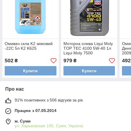
Омивач скла K2 зимовий
Моторна олива Liqui Moly
Омив
-22С 5л K2 K625
TOP TEC 4100 5W-40 1л
Диня
Liqui Moly 7500
200
502
979
492
₴
₴
Купити
Купити
Про нас
91% позитивних з 506 відгуків за рік
Працює з 07.05.2014
м. Суми
ул. Харьковская 105, Суми, Україна