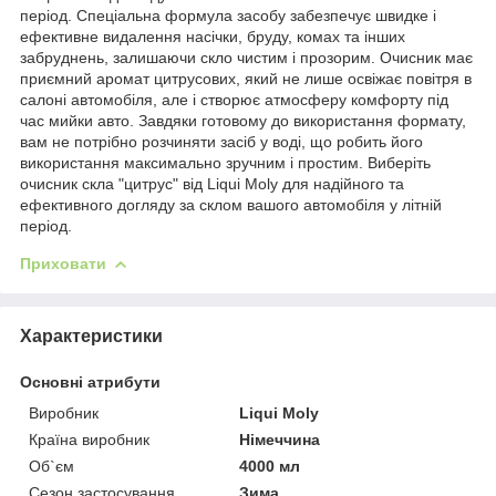
період. Спеціальна формула засобу забезпечує швидке і
ефективне видалення насічки, бруду, комах та інших
забруднень, залишаючи скло чистим і прозорим. Очисник має
приємний аромат цитрусових, який не лише освіжає повітря в
салоні автомобіля, але і створює атмосферу комфорту під
час мийки авто. Завдяки готовому до використання формату,
вам не потрібно розчиняти засіб у воді, що робить його
використання максимально зручним і простим. Виберіть
очисник скла "цитрус" від Liqui Moly для надійного та
ефективного догляду за склом вашого автомобіля у літній
період.
Приховати
Характеристики
Основні атрибути
Виробник
Liqui Moly
Країна виробник
Німеччина
Об`єм
4000 мл
Сезон застосування
Зима