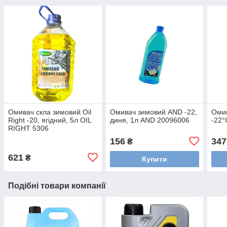
Омивач скла зимовий Oil
Омивач зимовий AND -22,
Оми
Right -20, ягідний, 5л OIL
диня, 1л AND 20096006
-22°
RIGHT 5306
156
347
₴
621
₴
Купити
Подібні товари компанії