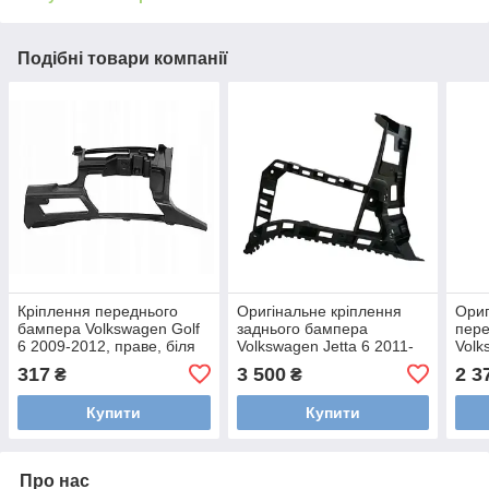
Подібні товари компанії
Кріплення переднього
Оригінальне кріплення
Ориг
бампера Volkswagen Golf
заднього бампера
пере
6 2009-2012, праве, біля
Volkswagen Jetta 6 2011-
Volk
крила, AVTM,
2014, праве, на крилі,
Alls
317
3 500
2 3
₴
₴
5K0807724B, 187411932
5C6807394B
5NN
Купити
Купити
Про нас