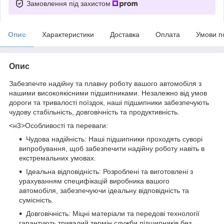
Замовлення під захистом
Опис
Характеристики
Доставка
Оплата
Умови п
Опис
Забезпечте надійну та плавну роботу вашого автомобіля з
нашими високоякісними підшипниками. Незалежно від умов
дороги та тривалості поїздок, наші підшипники забезпечують
чудову стабільність, довговічність та продуктивність.
<н3>Особливості та переваги:
Чудова надійність: Наші підшипники проходять суворі
випробування, щоб забезпечити надійну роботу навіть в
екстремальних умовах.
Ідеальна відповідність: Розроблені та виготовлені з
урахуванням специфікацій виробника вашого
автомобіля, забезпечуючи ідеальну відповідність та
сумісність.
Довговічність: Міцні матеріали та передові технології
гарантують тривалий термін служби підшипників без