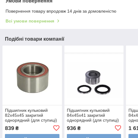
Умови повернення
Повернення товару впродовж 14 днів за домовленістю
Всі умови повернення
Подібні товари компанії
Підшипник кульковий
Підшипник кульковий
Підш
82x45x45 закритий
84x45x41 закритий
84x4
однорядний (для ступиці)
однорядний (для ступиці)
одно
BTA H20095BTA
BTA H15012BTA
BTA
839
936
1 6
₴
₴