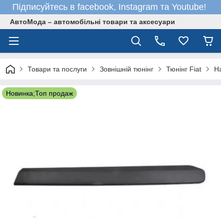
Підписуйтесь в facebook, Instagram та Youtube!
АвтоМода – автомобільні товари та аксесуари
Товари та послуги
Зовнішній тюнінг
Тюнінг Fiat
На
Новинка;Топ продаж