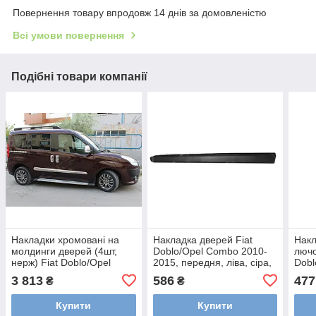
Повернення товару впродовж 14 днів за домовленістю
Всі умови повернення
Подібні товари компанії
Накладки хромовані на
Накладка дверей Fiat
Накл
молдинги дверей (4шт,
Doblo/Opel Combo 2010-
лючо
нерж) Fiat Doblo/Opel
2015, передня, ліва, сіра,
Dobl
Combo 2010-, OmsaLine
AVTM, 182608121
2012
3 813
586
477
₴
₴
2524131
Купити
Купити