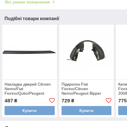
Всі умови повернення
Подібні товари компанії
Накладка дверей Citroen
Підкрилок Fiat
Кили
Nemo/Fiat
Fiorino/Citroen
Fior
Fiorino/Qubo/Peugeot
Nemo/Peugeot Bipper
2008
Bipper 2008-2017,
2008-2017 передній лівий
2008
487
729
775
₴
₴
передня, права, AVTM,
AVTM 442053387
4шт,
182611122
Купити
Купити