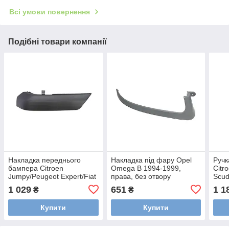
Всі умови повернення
Подібні товари компанії
Накладка переднього
Накладка під фару Opel
Ручк
бампера Citroen
Omega B 1994-1999,
Citr
Jumpy/Peugeot Expert/Fiat
права, без отвору
Scud
Scudo 03-2007, ліва,
омивача, AVTM,
1994
1 029
651
1 1
₴
₴
AVTM, 1495754898,
185040992
прав
182034921
замо
Купити
Купити