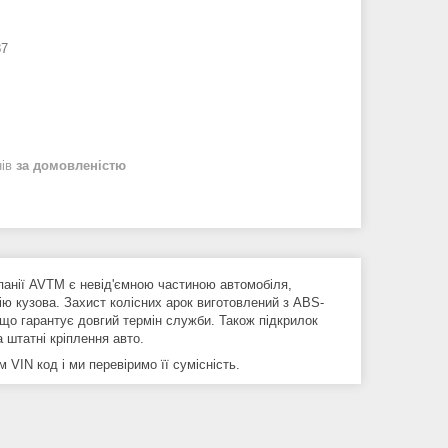
87
нів
за домовленістю
панії AVTM є невід'ємною частиною автомобіля,
ію кузова. Захист колісних арок виготовлений з ABS-
 що гарантує довгий термін служби. Також підкрилок
 штатні кріплення авто.
VIN код і ми перевіримо її сумісність.