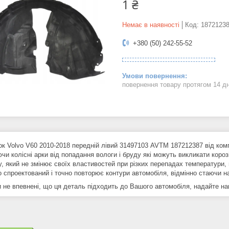
1 ₴
Немає в наявності
Код:
1872123
+380 (50) 242-55-52
повернення товару протягом 14 д
ок Volvo V60 2010-2018 передній лівий 31497103 AVTM 187212387 від ком
чи колісні арки від попадання вологи і бруду які можуть викликати короз
у, який не змінює своїх властивостей при різких перепадах температури,
 спроектований і точно повторює контури автомобіля, відмінно стаючи на
не впевнені, що ця деталь підходить до Вашого автомобіля, надайте нам 