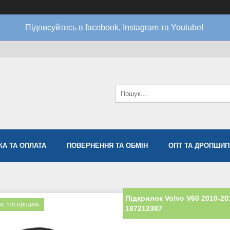
Підписуйтесь в facebook, Instagram та Youtube!
КА ТА ОПЛАТА
ПОВЕРНЕННЯ ТА ОБМІН
ОПТ ТА ДРОПШИП
Підкрилок Volvo V60 2010-2
а;Топ продаж
187212387