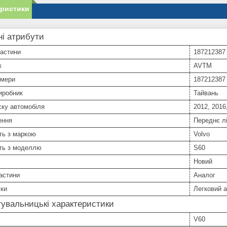
еристики
і атрибути
частини
187212387
к
AVTM
омери
187212387
иробник
Тайвань
ску автомобіля
2012, 2016
ення
Переднє л
ть з маркою
Volvo
сть з моделлю
S60
Новий
астини
Аналог
іки
Легковий 
увальницькі характеристики
V60