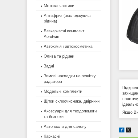
Мотозапчастини
Антифриз (охолоджуюча
рідина)
Безкаркасні комплект
Aerotwin
Автохімія і автокосметика
Олива та рідини
Задні
Зимові накладки на решітку
радіатора
Підкрил
Модельні комплекти
захищаю
пластик
Щітки склоочисника, двірники
ідеально
Аксесуари для техдопомоги
Якщо Ви 
та безпеки
Авточохли для салону
Каркасні