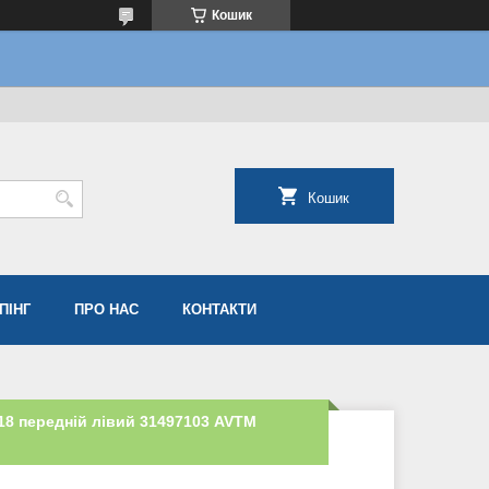
Кошик
Кошик
ПІНГ
ПРО НАС
КОНТАКТИ
018 передній лівий 31497103 AVTM