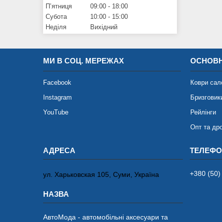
Пʼятниця
09:00
18:00
Субота
10:00
15:00
Неділя
Вихідний
МИ В СОЦ. МЕРЕЖАХ
ОСНОВН
Facebook
Коври сал
Instagram
Бризговик
YouTube
Рейлінги
Опт та др
+380 (50)
ул. Харьковская 105, Суми, Україна
АвтоМода - автомобільні аксесуари та