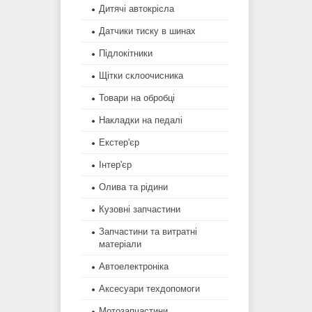
Дитячі автокрісла
Датчики тиску в шинах
Підлокітники
Щітки склоочисника
Товари на обробці
Накладки на педалі
Екстер'єр
Інтер'єр
Олива та рідини
Кузовні запчастини
Запчастини та витратні
матеріали
Автоелектроніка
Аксесуари техдопомоги
Мотозапчастини