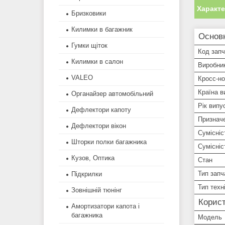
Характ
Бризковики
Килимки в багажник
Основн
Гумки щіток
Код зап
Килимки в салон
Виробни
VALEO
Кросс-н
Країна в
Органайзер автомобільний
Рік випу
Дефлектори капоту
Признач
Дефлектори вікон
Сумісніс
Шторки полки багажника
Сумісні
Кузов, Оптика
Стан
Тип запч
Підкрилки
Тип техн
Зовнішній тюнінг
Корист
Амортизатори капота і
багажника
Мoдель