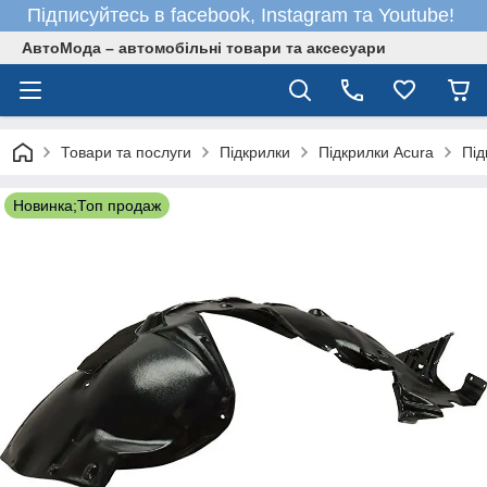
Підписуйтесь в facebook, Instagram та Youtube!
АвтоМода – автомобільні товари та аксесуари
Товари та послуги
Підкрилки
Підкрилки Acura
Під
Новинка;Топ продаж