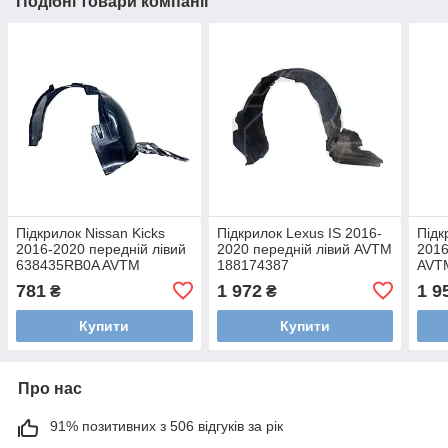
Подібні товари компанії
Підкрилок Nissan Kicks
Підкрилок Lexus IS 2016-
Підк
2016-2020 передній лівий
2020 передній лівий AVTM
2016
638435RB0A AVTM
188174387
AVT
185065387
781
1 972
1 9
₴
₴
Купити
Купити
Про нас
91% позитивних з 506 відгуків за рік