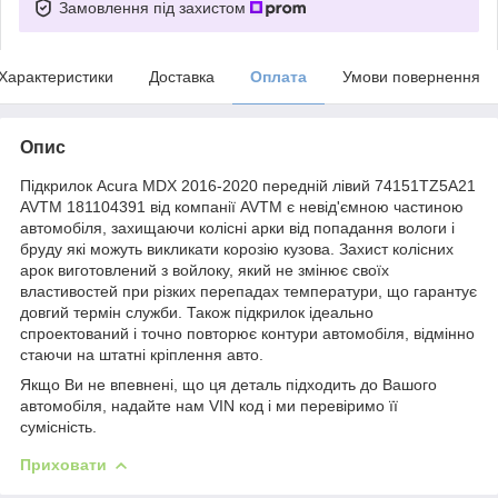
Замовлення під захистом
Характеристики
Доставка
Оплата
Умови повернення
Опис
Підкрилок Acura MDX 2016-2020 передній лівий 74151TZ5A21
AVTM 181104391 від компанії AVTM є невід'ємною частиною
автомобіля, захищаючи колісні арки від попадання вологи і
бруду які можуть викликати корозію кузова. Захист колісних
арок виготовлений з войлоку, який не змінює своїх
властивостей при різких перепадах температури, що гарантує
довгий термін служби. Також підкрилок ідеально
спроектований і точно повторює контури автомобіля, відмінно
стаючи на штатні кріплення авто.
Якщо Ви не впевнені, що ця деталь підходить до Вашого
автомобіля, надайте нам VIN код і ми перевіримо її
сумісність.
Приховати