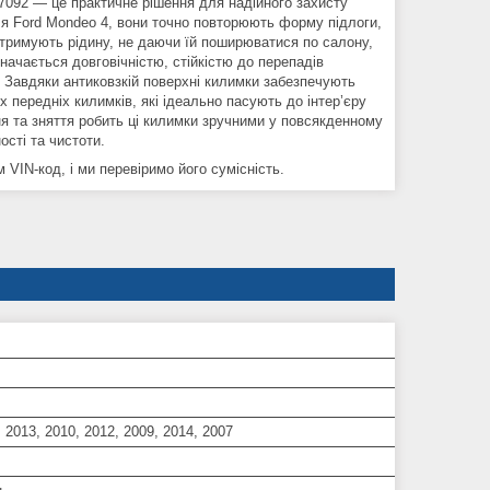
07092 — це практичне рішення для надійного захисту
для Ford Mondeo 4, вони точно повторюють форму підлоги,
утримують рідину, не даючи їй поширюватися по салону,
ачається довговічністю, стійкістю до перепадів
. Завдяки антиковзкій поверхні килимки забезпечують
х передніх килимків, які ідеально пасують до інтер’єру
ня та зняття робить ці килимки зручними у повсякденному
ості та чистоти.
VIN-код, і ми перевіримо його сумісність.
, 2013, 2010, 2012, 2009, 2014, 2007