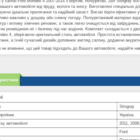
 у салон Ford Mondeo 4 2007-2014 з бортом, поліуретан, 2шт Stingray 50
 вашого автомобіля від бруду, вологи та зносу. Виготовлені спеціально 
чуючи ідеальне прилягання та надійний захист. Високі борти ефективно 
ливо важливо у дощову або сніжну погоду. Поліуретановий матеріал відзн
тур і впливу хімічних речовин, а також легко очищується від забруднень
е розміщення ніг і безпеку під час водіння. Комплект складається з дво
ndeo 4, зберігаючи оригінальний стиль автомобіля. Простота встановлен
танні, а їхній сучасний дизайн доповнює вигляд салону, додаючи акуратн
 не впевнені, що цей товар підходить до Вашого автомобіля, надайте нам 
еристики
ні
к
Stingray
иробник
Україна
ску автомобіля
2011, 2008
Ford