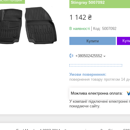
а;Топ продаж
Stingray 5007092
1 142 ₴
В наявності
Код:
5007092
Купи
Купити
+380502425552
повернення товару протягом 14 д
У компанії підключені електронні
покидаючи сайту.