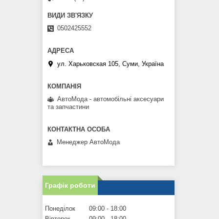
0502425552
ул. Харьковская 105, Суми, Україна
АвтоМода - автомобільні аксесуари
та запчастини
Менеджер АвтоМода
Графік роботи
Понеділок
09:00
18:00
Вівторок
09:00
18:00