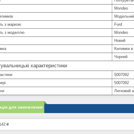
л
Поліурета
Mondeo
илимків
Модельни
ть з маркою
Ford
сть з моделлю
Mondeo
Новий
имка
Килимки в
Чорний
увальницькі характеристики
частини
5007092
ері
5007092
іки
Легковий 
ція для замовлення
142 ₴