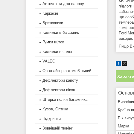
Килимки
Авточохли для салону
підлоги
забезпе
Каркасні
що особ
темпера
Бризковики
комфортн
Килимки в багажник
Ford Mo
викорис
Гумки щіток
Якщо Ви
Килимки в салон
VALEO
Органайзер автомобільний
Характ
Дефлектори капоту
Дефлектори вікон
Основ
Шторки полки багажника
Виробни
Кузов, Оптика
Країна в
Рік випу
Підкрилки
Марка
Зовнішній тюнінг