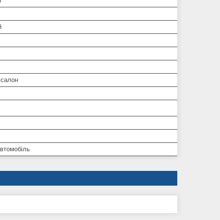
н
й
 салон
автомобіль