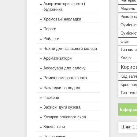
Матеріа
Амортизатори капота і
Модель
багажника
Розмір к
Хромовані накладки
Сумісніс
Пороги
Сумісні
Рейлінги
Стан
Чохли для запасного колеса
Тип кил
Колір
Ароматизатори
Корист
Аксесуари для салону
Код зап
Рамка номерного знака
Крос-ном
Накладки на педалі
Тип техн
Фаркопи
Захисні дуги кузова
Інформа
Козирки лобового скла
Запчастини
Ціна:
1 
Підшипники