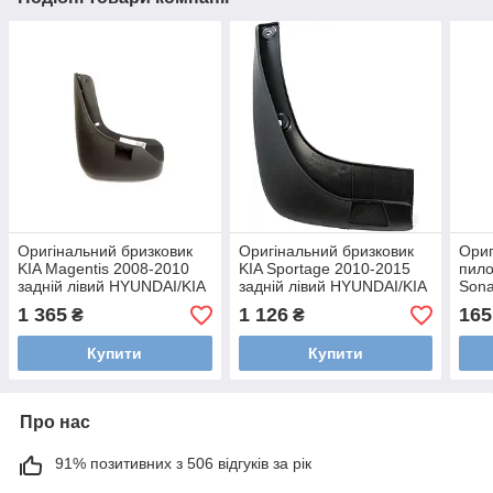
Оригінальний бризковик
Оригінальний бризковик
Ориг
KIA Magentis 2008-2010
KIA Sportage 2010-2015
пило
задній лівий HYUNDAI/KIA
задній лівий HYUNDAI/KIA
Sona
86841-2G500
86841-3U001
задн
1 365
1 126
165
₴
₴
877
Купити
Купити
Про нас
91% позитивних з 506 відгуків за рік