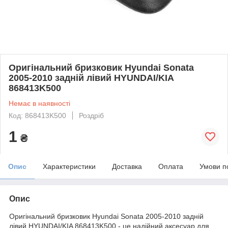
Оригінальний бризковик Hyundai Sonata
2005-2010 задній лівий HYUNDAI/KIA
868413K500
Немає в наявності
Код: 868413K500
Роздріб
1
₴
Опис
Характеристики
Доставка
Оплата
Умови п
Опис
Оригінальний бризковик Hyundai Sonata 2005-2010 задній
лівий HYUNDAI/KIA 868413K500 - це надійний аксесуар для