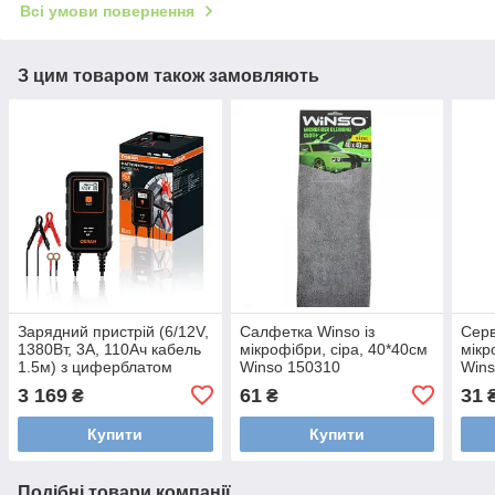
Всі умови повернення
З цим товаром також замовляють
Зарядний пристрій (6/12V,
Салфетка Winso із
Серв
1380Вт, 3А, 110Ач кабель
мікрофібри, сіра, 40*40см
мікр
1.5м) з циферблатом
Winso 150310
Wins
Osram OEBCS906
3 169
61
31
₴
₴
Купити
Купити
Подібні товари компанії