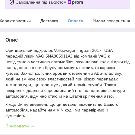
Замовлення під захистом
Характеристики
Доставка
Оплата
Умови повернення
Опис
Оригінальний підкрилок Volkswagen Tiguan 2017- USA
передній лівий VAG 5NA805911AJ від компанії VAG є
невід'ємною частиною автомобіля, захищаючи колісні арки від
попадання вологи і бруду які можуть викликати корозію
кузова. Захист колісних арок виготовлений з ABS-пластику,
який не змінює своїх властивостей при різких перепадах
температури, що гарантує довгий термін служби. Також
підкрилок ідеально спроектований і точно повторює контури
автомобіля, відмінно стаючи на штатні кріплення авто.
Якщо Ви не впевнені, що ця деталь підходить до Вашого
автомобіля, надайте нам VIN код і ми перевіримо її
сумісність.
Приховати