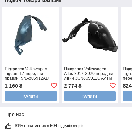
Подібні товари компанії
Підкрилок Volkswagen
Підкрилок Volkswagen
Підк
Tiguan '17-передній
Atlas 2017-2020 передній
Tigu
правий, 5NA805912AD,
лівий 3CN805911C AVTM
пере
447445388, (Фольксваген
187456387
5N0
1 160
2 774
824
₴
₴
Тігуан)
447
Купити
Купити
Про нас
91% позитивних з 504 відгуків за рік