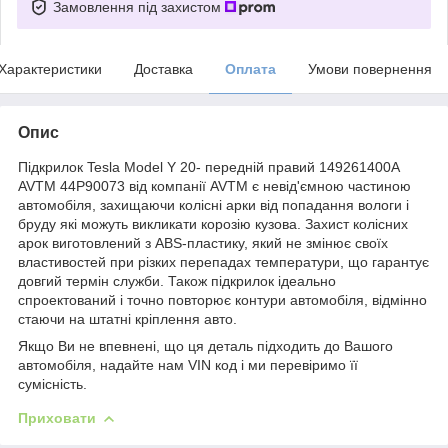
Замовлення під захистом
Характеристики
Доставка
Оплата
Умови повернення
Опис
Підкрилок Tesla Model Y 20- передній правий 149261400A
AVTM 44P90073 від компанії AVTM є невід'ємною частиною
автомобіля, захищаючи колісні арки від попадання вологи і
бруду які можуть викликати корозію кузова. Захист колісних
арок виготовлений з ABS-пластику, який не змінює своїх
властивостей при різких перепадах температури, що гарантує
довгий термін служби. Також підкрилок ідеально
спроектований і точно повторює контури автомобіля, відмінно
стаючи на штатні кріплення авто.
Якщо Ви не впевнені, що ця деталь підходить до Вашого
автомобіля, надайте нам VIN код і ми перевіримо її
сумісність.
Приховати