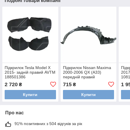
Подібні товари компанії
Підкрилок Tesla Model X
Підкрилок Nissan Maxima
Підк
2015- задній правий AVTM
2000-2006 QX (A33)
2017
188501386
передній правий
108
638402Y000 AVTM
44P
2 720
715
1 9
₴
₴
185005388
Купити
Купити
Про нас
91% позитивних з 504 відгуків за рік