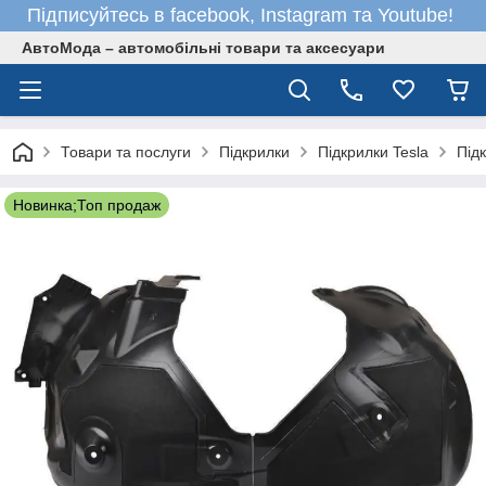
Підписуйтесь в facebook, Instagram та Youtube!
АвтоМода – автомобільні товари та аксесуари
Товари та послуги
Підкрилки
Підкрилки Tesla
Під
Новинка;Топ продаж