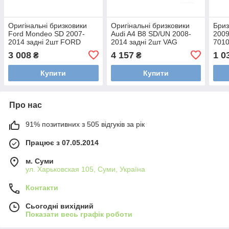
Оригінальні бризковики
Оригінальні бризковики
Бриз
Ford Mondeo SD 2007-
Audi A4 B8 SD/UN 2008-
2009
2014 задні 2шт FORD
2014 задні 2шт VAG
701
1718465
8K0075101
3 008
4 157
1 0
₴
₴
Купити
Купити
Про нас
91% позитивних з 505 відгуків за рік
Працює з 07.05.2014
м. Суми
ул. Харьковская 105, Суми, Україна
Контакти
Сьогодні вихідний
Показати весь графік роботи