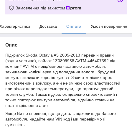
Замовлення під захистом
Характеристики
Доставка
Оплата
Умови повернення
Опис
Підкрилок Skoda Octavia A5 2005-2013 передній правий
(задня частина), войлок 1Z0809958 AVTM 446407392 від
компанії AVTM є невід'ємною частиною автомобіля,
захищаючи колісні арки від попадання вологи і бруду які
можуть викликати корозію кузова. Захист колісних арок
виготовлений з войлоку, який не змінює своїх властивостей
при різких перепадах температури, що гарантує довгий
термін служби. Також підкрилок ідеально спроектований і
точно повторює контури автомобіля, відмінно стаючи на
штатні кріплення авто.
Якщо Ви не впевнені, що ця деталь підходить до Вашого
автомобіля, надайте нам VIN код і ми перевіримо її
сумісність.