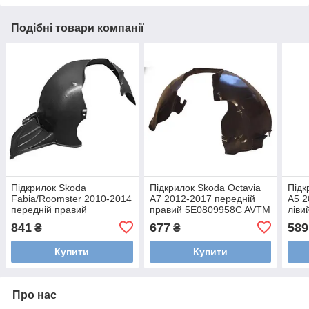
Подібні товари компанії
Підкрилок Skoda
Підкрилок Skoda Octavia
Підк
Fabia/Roomster 2010-2014
A7 2012-2017 передній
A5 2
передній правий
правий 5E0809958C AVTM
ліви
5J0809958A AVTM
5E0809958CT
1Z0
841
677
589
₴
₴
446414388
1Z0
Купити
Купити
Про нас