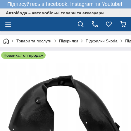
Підписуйтесь в facebook, Instagram та Youtube!
АвтоМода – автомобільні товари та аксесуари
Товари та послуги
Підкрилки
Підкрилки Skoda
Пі
Новинка;Топ продаж