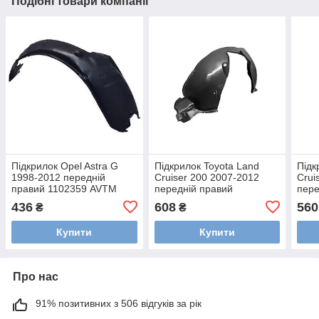
Подібні товари компанії
Підкрилок Opel Astra G
Підкрилок Toyota Land
Підк
1998-2012 передній
Cruiser 200 2007-2012
Crui
правий 1102359 AVTM
передній правий
пере
445051388
5387560060 AVTM
538
436
608
560
₴
₴
447017388
447
Купити
Купити
Про нас
91% позитивних з 506 відгуків за рік