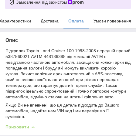
Замовлення під захистом
Характеристики
Доставка
Оплата
Умови повернення
Опис
Підкрилок Toyota Land Cruiser 100 1998-2008 передній правий
5387560021 AVTM 448136388 від компанії AVTM є
невід'ємною частиною автомобіля, захищаючи колісні арки від
попадання вологи і бруду які можуть викликати корозію
кузова. Захист колісних арок виготовлений з ABS-пластику,
який не змінює своїх властивостей при різких перепадах
температури, що гарантує довгий термін служби. Також
підкрилок ідеально спроектований і точно повторює контури
автомобіля, відмінно стаючи на штатні кріплення авто.
Якщо Ви не впевнені, що ця деталь підходить до Вашого
автомобіля, надайте нам VIN код і ми перевіримо її
сумісність.
Приховати