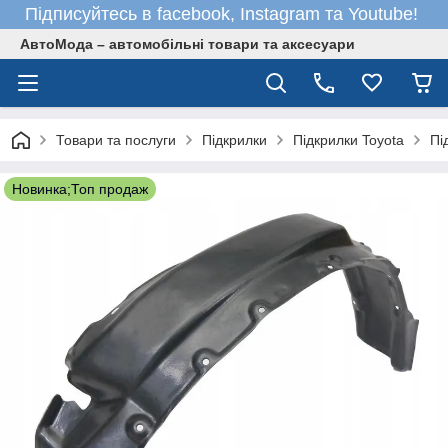
Підписуйтесь в facebook, Instagram та Youtube!
АвтоМода – автомобільні товари та аксесуари
Товари та послуги
Підкрилки
Підкрилки Toyota
Пі
Новинка;Топ продаж